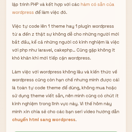
lập trình PHP và kết hợp với các
hàm có sẵn của
Hiển thị
wordpress
để làm việc đó.
Nhớ tài khoản
Quên mật khẩu ?
Việc tự code lên 1 theme hay 1 plugin wordpress
Đăng nhập
từ a đến z thật sự không dễ cho những người mới
bắt đầu, kể cả những người có kinh nghiệm là việc
Bạn không có tài khoản?
Đăng ký
với php như laravel, cakephp… Cũng gặp không ít
khó khăn khi mới tiếp cận wordpress.
Làm việc với wordpress không lâu và kiến thức về
wordpress cũng còn hạn chế nhưng mình được cái
là toàn tự code theme để dùng, không mua hoặc
sử dụng theme viết sẵn, nên mình cũng có chút ít
kinh nghiệm trong lĩnh vực này. Vì thế hôm này
mình xin chia sẻ cho các bạn seri video hướng dẫn
chuyển html sang wordpress
.