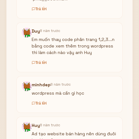
Trả lời
Duy
8 năm trước
Em muốn thay code phân trang 1,2,3...n
bằng code xem thêm trong wordpress
thì làm cách nào vậy anh Huy
Trả lời
minhdep
8 năm trước
wordpress mà cần gì học
Trả lời
Huy
8 năm trước
Ad tạo website bán hàng nên dùng đuôi