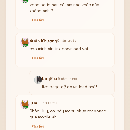
xong serie này có làm nào khác nữa
không anh ?
Trả lời
Xuân Khương
9 năm trước
cho mình xin link download với
Trả lời
HuyKira
9 năm trước
like page để down load nhé!
Qua
9 năm trước
Chào Huy, cái này menu chưa response
qua mobile ah
Trả lời