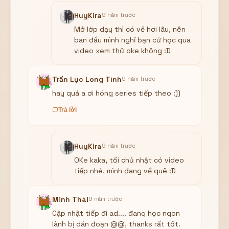
HuyKira
9 năm trước
Mở lớp dạy thì có vẻ hơi lâu, nên
ban đầu mình nghỉ bạn cứ học qua
video xem thử oke không :D
Trần Lục Long Tính
9 năm trước
hay quá a ơi hóng series tiếp theo :))
Trả lời
HuyKira
9 năm trước
OKe kaka, tối chủ nhật có video
tiếp nhé, mình đang về quê :D
Minh Thái
9 năm trước
Cập nhật tiếp đi ad.... đang học ngon
lành bị dán đoạn @@, thanks rất tốt.