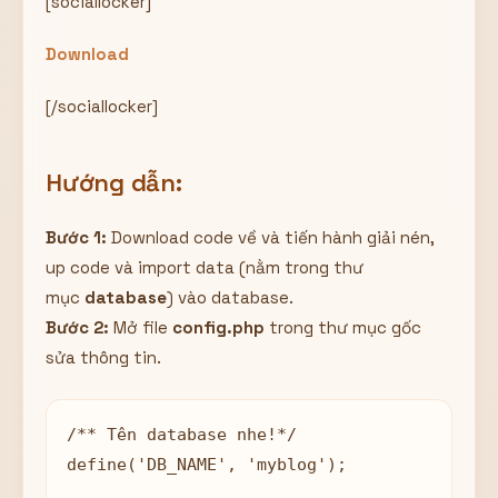
[sociallocker]
Download
[/sociallocker]
Hướng dẫn:
Bước 1:
Download code về và tiến hành giải nén,
up code và import data (nằm trong thư
mục
database
) vào database.
Bước 2:
Mở file
config.php
trong thư mục gốc
sửa thông tin.
/** Tên database nhe!*/

define('DB_NAME', 'myblog');
