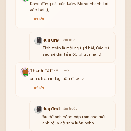
Đang đúng cái cần luôn. Mong nhanh tới
vào bài :))
Trả lời
HuyKira
9 năm trước
Tinh thần là mỗi ngày 1 bài, Các bài
sau sẽ dài tầm 30 phút nha :D
Thanh Tài
9 năm trước
anh stream dạy luôn đi :v :v
Trả lời
HuyKira
9 năm trước
Đù để anh nâng cấp ram cho máy
anh rồi a sờ trim luôn haha