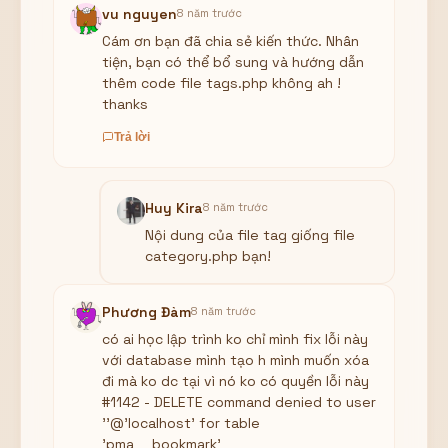
vu nguyen
8 năm trước
Cám ơn bạn đã chia sẻ kiến thức. Nhân
tiện, bạn có thể bổ sung và hướng dẫn
thêm code file tags.php không ah !
thanks
Trả lời
Huy Kira
8 năm trước
Nội dung của file tag giống file
category.php bạn!
Phương Đàm
8 năm trước
có ai học lập trình ko chỉ mình fix lỗi này
với database mình tạo h mình muốn xóa
đi mà ko dc tại vì nó ko có quyền lỗi này
#1142 - DELETE command denied to user
''@'localhost' for table
'pma__bookmark'