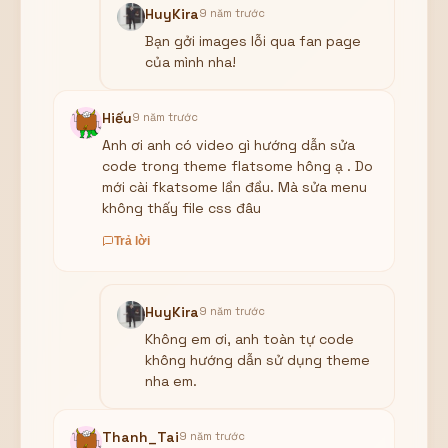
HuyKira
9 năm trước
Bạn gởi images lỗi qua fan page
của mình nha!
Hiếu
9 năm trước
Anh ơi anh có video gì hướng dẫn sửa
code trong theme flatsome hông ạ . Do
mới cài fkatsome lần đầu. Mà sửa menu
không thấy file css đâu
Trả lời
HuyKira
9 năm trước
Không em ơi, anh toàn tự code
không hướng dẫn sử dụng theme
nha em.
Thanh_Tai
9 năm trước