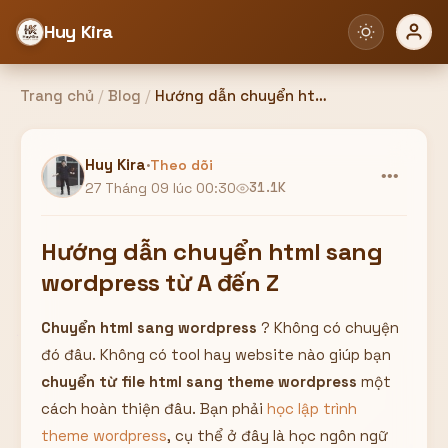
Huy Kira
Trang chủ
/
Blog
/
Hướng dẫn chuyển html sang wordpress từ A đến Z
Đăng nhập
Đăng ký
Huy Kira
·
Theo dõi
•••
27 Tháng 09 lúc 00:30
31.1K
Bạn cần đăng nhập để sử dụng Website!
Hướng dẫn chuyển html sang
wordpress từ A đến Z
Chuyển html sang wordpress
? Không có chuyện
Hoặc
đó đâu. Không có tool hay website nào giúp bạn
ZALO ADMIN
Nhắn Zalo
Email/Tên đăng nhập
chuyển từ
file html sang theme wordpress
một
0358949680
cách hoàn thiện đâu. Bạn phải
học lập trình
theme wordpress
, cụ thể ở đây là học ngôn ngữ
Mật khẩu