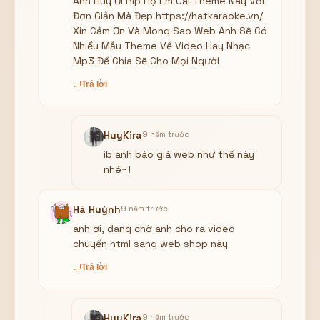
Anh Huy Ơi Rip Hộ Em Cái Theme Này Với
Đơn Giản Mà Đẹp https://hatkaraoke.vn/
Xin Cảm Ơn Và Mong Sao Web Anh Sẽ Có
Nhiều Mẫu Theme Về Video Hay Nhạc
Mp3 Để Chia Sẽ Cho Mọi Người
Trả lời
HuyKira
9 năm trước
ib anh báo giá web như thế này
nhé~!
Hà Huỳnh
9 năm trước
anh ơi, đang chờ anh cho ra video
chuyển html sang web shop này
Trả lời
HuyKira
9 năm trước