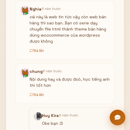
Nghia
6 năm trước
cái này là web tin tức vậy còn web bán
hàng thì sao bạn. Bạn có serie dạy
chuyển file html thành theme bán hàng
dùng woocommerce của wordpress
được không
Trả lời
chung
6 năm trước
Nội dung hay và được đsó, học tiếng anh
thì tốt hơn
Trả lời
Huy Kira
6 năm trước
Oke bạn :D