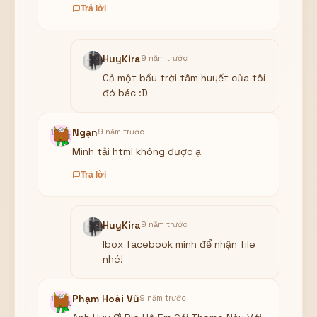
Trả lời
HuyKira
9 năm trước
Cả một bầu trời tâm huyết của tôi
đó bác :D
Ngạn
9 năm trước
Mình tải html không được ạ
Trả lời
HuyKira
9 năm trước
Ibox facebook mình để nhận file
nhé!
Phạm Hoài Vũ
9 năm trước