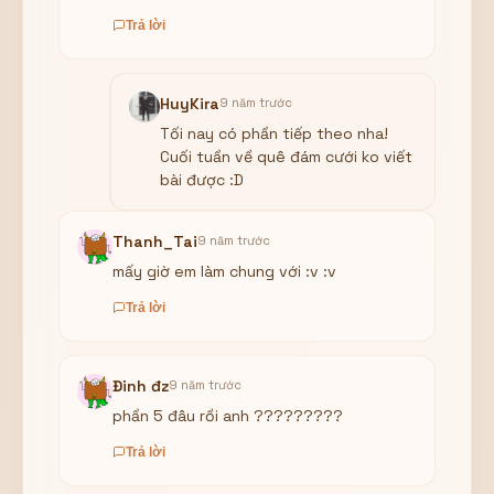
Trả lời
HuyKira
9 năm trước
Tối nay có phần tiếp theo nha!
Cuối tuần về quê đám cưới ko viết
bài được :D
Thanh_Tai
9 năm trước
mấy giờ em làm chung với :v :v
Trả lời
Đinh đz
9 năm trước
phần 5 đâu rồi anh ?????????
Trả lời