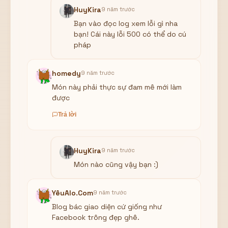
HuyKira
9 năm trước
Bạn vào đọc log xem lỗi gì nha
bạn! Cái này lỗi 500 có thể do cú
pháp
homedy
9 năm trước
Món này phải thực sự đam mê mới làm
được
Trả lời
HuyKira
9 năm trước
Món nào cũng vậy bạn :)
YêuAlo.Com
9 năm trước
Blog bác giao diện cứ giống như
Facebook trông đẹp ghê.