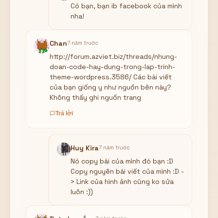
Có bạn, bạn ib facebook của mình
nha!
Chan
7 năm trước
http://forum.azviet.biz/threads/nhung-
doan-code-hay-dung-trong-lap-trinh-
theme-wordpress.3586/ Các bài viết
của bạn giống y như nguồn bên này?
Không thấy ghi nguồn trang
Trả lời
Huy Kira
7 năm trước
Nó copy bài của mình đó bạn :D
Copy nguyên bài viết của mình :D -
> Link của hình ảnh cũng ko sửa
luôn :))