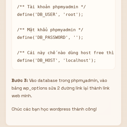
/** Tài khoản phpmyadmin */

define('DB_USER', 'root');

/** Mật khẩu phpmyadmin */

define('DB_PASSWORD', '');

/** Cái này chế nào dùng host free thì sửa 
Bước 3:
Vào database trong phpmyadmin, vào
bảng wp_options sửa 2 đường link lại thành link
web mình.
Chúc các bạn học wordpress thành công!