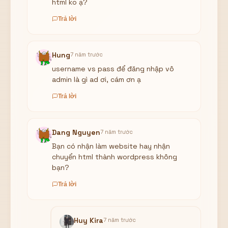
html ko ạ?
Trả lời
Hung
7 năm trước
username vs pass để đăng nhập vô
admin là gì ad ơi, cám ơn ạ
Trả lời
Dang Nguyen
7 năm trước
Bạn có nhận làm website hay nhận
chuyển html thành wordpress không
bạn?
Trả lời
Huy Kira
7 năm trước