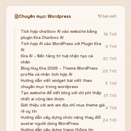
Chuyên mục: Wordpress
10 bài viết
Tích hợp chatbox AI vào website bằng
18 Th6
plugin Kira Chatbox AI
Tích hợp AI vào WordPress với Plugin Kira
9 Th6
AI
Kira AI – Nền tảng trí tuệ nhận tạo cá
30 Th5
nhân
Blog Huy Kira 2026 – Theme WordPress
29 Th5
profile cá nhân tích hợp AI
Hướng dẫn viết widget bài viết theo
5 Th6
chuyên mục trong wordpress
Tạo website để viết blog với chi phí thấp
31 Th5
nhất ai cũng làm được
Giới thiệu với anh em địa chỉ mua theme giá
4 Th8
rẻ uy tín
Hướng dẫn xây dựng chức năng thay đổi
24 Th5
avatar người dùng WordPress
Hướng dẫn xây dựng trang thông tin