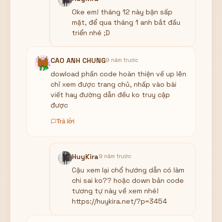
Oke em! tháng 12 này bận sấp
mặt, để qua tháng 1 anh bắt đầu
triển nhé ;D
CAO ANH CHUNG
9 năm trước
dowload phần code hoàn thiện về up lên
chỉ xem được trang chủ, nhấp vào bài
viết hay đường dẫn đều ko truy cập
được
Trả lời
HuyKira
9 năm trước
Cậu xem lại chổ hướng dẫn có làm
chi sai ko?? hoặc down bản code
tương tự này về xem nhé!
https://huykira.net/?p=3454