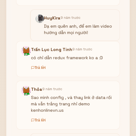
HuyKira
9 năm trước
Dạ em quên anh, để em làm video
hướng dẫn mọi người!
Trần Lục Long Tính
9 năm trước
có chỉ dẫn redux framework ko a :D
Trả lời
Thỏa
9 năm trước
Sao mình config , và thay link ở data rồi
mà vẫn trắng trang nhỉ demo
kenhonlinevn.us
Trả lời