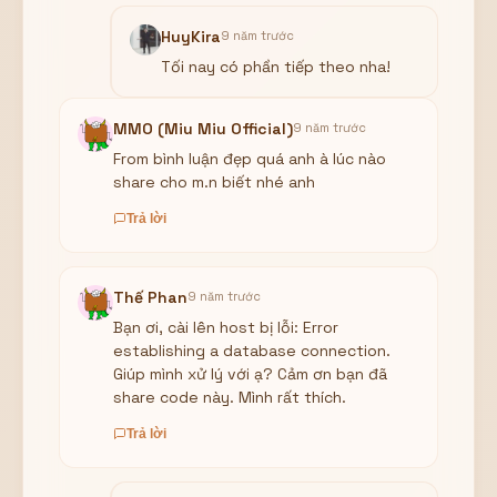
HuyKira
9 năm trước
Tối nay có phần tiếp theo nha!
MMO (Miu Miu Official)
9 năm trước
From bình luận đẹp quá anh à lúc nào
share cho m.n biết nhé anh
Trả lời
Thế Phan
9 năm trước
Bạn ơi, cài lên host bị lỗi: Error
establishing a database connection.
Giúp mình xử lý với ạ? Cảm ơn bạn đã
share code này. Mình rất thích.
Trả lời