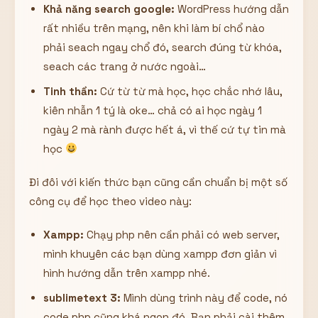
Khả năng search google:
WordPress hướng dẫn
rất nhiều trên mạng, nên khi làm bí chổ nào
phải seach ngay chổ đó, search đúng từ khóa,
seach các trang ở nước ngoài…
Tinh thần:
Cứ từ từ mà học, học chắc nhớ lâu,
kiên nhẫn 1 tý là oke… chả có ai học ngày 1
ngày 2 mà rành được hết á, vì thế cứ tự tin mà
học
Đi đôi với kiến thức bạn cũng cần chuẩn bị một số
công cụ để học theo video này:
Xampp:
Chạy php nên cần phải có web server,
mình khuyên các bạn dùng xampp đơn giản vì
hình hướng dẫn trên xampp nhé.
sublimetext 3:
Mình dùng trình này để code, nó
code php cũng khá ngon đó. Bạn phải cài thêm