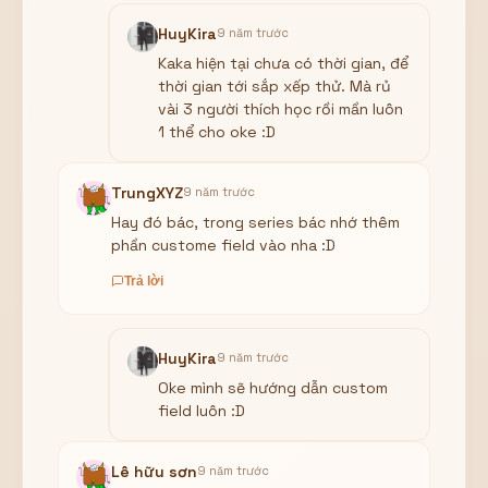
HuyKira
9 năm trước
Kaka hiện tại chưa có thời gian, để
thời gian tới sắp xếp thử. Mà rủ
vài 3 người thích học rồi mần luôn
1 thể cho oke :D
TrungXYZ
9 năm trước
Hay đó bác, trong series bác nhớ thêm
phần custome field vào nha :D
Trả lời
HuyKira
9 năm trước
Oke mình sẽ hướng dẫn custom
field luôn :D
Lê hữu sơn
9 năm trước