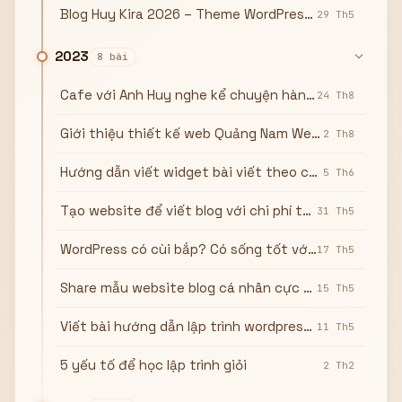
Blog Huy Kira 2026 – Theme WordPress profile cá nhân tích hợp AI
29 Th5
2023
8 bài
Cafe với Anh Huy nghe kể chuyện hành trình fonttiengviet.com
24 Th8
Giới thiệu thiết kế web Quảng Nam Web – quangnamweb.com
2 Th8
Hướng dẫn viết widget bài viết theo chuyên mục trong wordpress
5 Th6
Tạo website để viết blog với chi phí thấp nhất ai cũng làm được
31 Th5
WordPress có cùi bắp? Có sống tốt với nghề thiết kế website wordpress?
17 Th5
Share mẫu website blog cá nhân cực nhẹ, giống hocwordpress.vn
15 Th5
Viết bài hướng dẫn lập trình wordpress trở lại
11 Th5
5 yếu tố để học lập trình giỏi
2 Th2