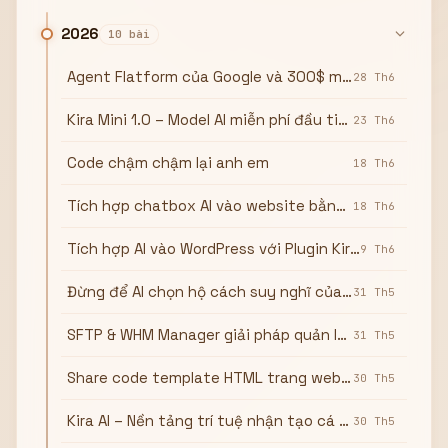
2026
10 bài
Agent Flatform của Google và 300$ miễn phí gọi full API Gemini
28 Th6
Kira Mini 1.0 – Model AI miễn phí đầu tiên từ Kira AI
23 Th6
Code chậm chậm lại anh em
18 Th6
Tích hợp chatbox AI vào website bằng plugin Kira Chatbox AI
18 Th6
Tích hợp AI vào WordPress với Plugin Kira AI
9 Th6
Đừng để AI chọn hộ cách suy nghĩ của bạn
31 Th5
SFTP & WHM Manager giải pháp quản lý server bằng WordPress
31 Th5
Share code template HTML trang web portfolio giống github
30 Th5
Kira AI – Nền tảng trí tuệ nhận tạo cá nhân
30 Th5