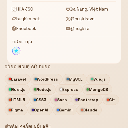
Hiển thị
HKA JSC
Đà Nẵng, Việt Nam
Nhớ tài khoản
Quên mật khẩu ?
huykira.net
@huykiravn
Đăng nhập
Facebook
@huykira
Bạn không có tài khoản?
Đăng ký
THÀNH TỰU
CÔNG NGHỆ SỬ DỤNG
Laravel
WordPress
MySQL
Vue.js
Nuxt.js
Node.js
Express
MongoDB
HTML5
CSS3
Sass
Bootstrap
Git
Figma
OpenAI
Gemini
Claude
SẢN PHẨM NỔI BẬT