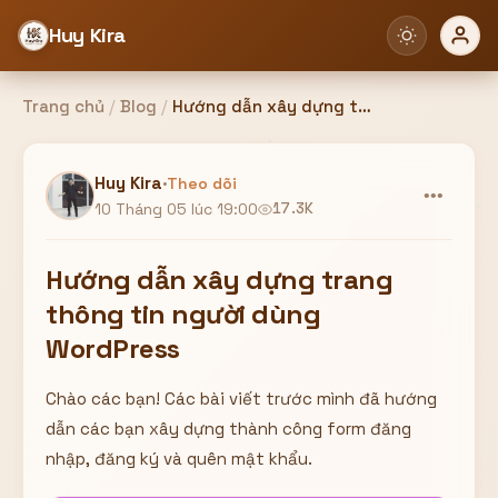
Huy Kira
Trang chủ
/
Blog
/
Hướng dẫn xây dựng trang thông tin người dùng WordPress
Đăng nhập
Đăng ký
Huy Kira
·
Theo dõi
•••
10 Tháng 05 lúc 19:00
17.3K
Bạn cần đăng nhập để sử dụng Website!
Hướng dẫn xây dựng trang
thông tin người dùng
WordPress
Hoặc
Chào các bạn! Các bài viết trước mình đã hướng
ZALO ADMIN
Nhắn Zalo
Email/Tên đăng nhập
0358949680
dẫn các bạn xây dựng thành công form đăng
nhập, đăng ký và quên mật khẩu.
Mật khẩu