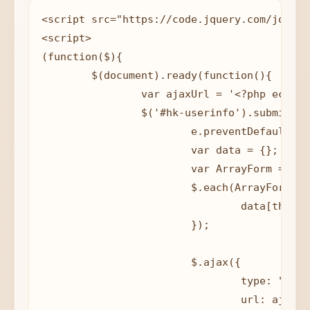
<script src="https://code.jquery.com/jquery
<script>

(function($){

	$(document).ready(function(){

		var ajaxUrl = '<?php echo admin_url('admin-ajax.php'); ?>';

		$('#hk-userinfo').submit(function(e) {

			e.preventDefault();

			var data = {};

			var ArrayForm = $(this).serializeArray();

			$.each(ArrayForm, function() {

				data[this.name] = this.value;

			});

			$.ajax({

				type: "POST",

				url: ajaxUrl,
