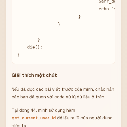
				$arr_data = [];

				echo 'success';

			}

		}

	}

    die(); 

}
Giải thích một chút
Nếu đã đọc các bài viết trước của mình, chắc hẳn
các bạn đã quen với code xử lý dữ liệu ở trên.
Tại dòng 44, mình sử dụng hàm
get_current_user_id
để lấy ra ID của người dùng
hiện tại.