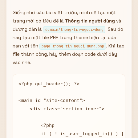
Giống như các bài viết trước, mình sẽ tạo một
trang mới có tiêu đề là
Thông tin người dùng
và
đường dẫn là
. Sau đó
domain/thong-tin-nguoi-dung
hay tạo một file PHP trong theme hiện tại của
bạn với tên
. Khi tạo
page-thong-tin-nguoi-dung.php
file thành công, hãy thêm đoạn code dưới đây
vào nhé.
<?php get_header(); ?>

<main id="site-content">

    <div class="section-inner">

        <?php

        if ( ! is_user_logged_in() ) {
