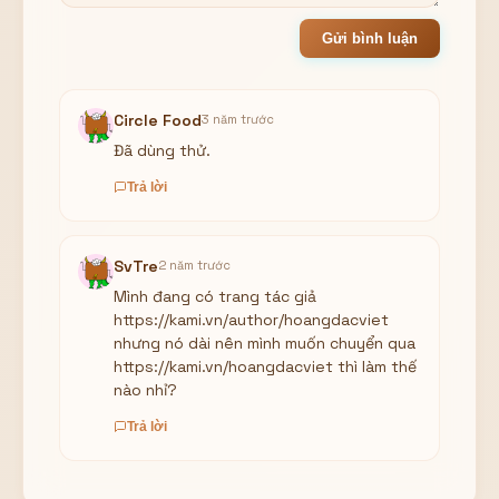
Gửi bình luận
Circle Food
3 năm trước
Đã dùng thử.
Trả lời
SvTre
2 năm trước
Mình đang có trang tác giả
https://kami.vn/author/hoangdacviet
nhưng nó dài nên mình muốn chuyển qua
https://kami.vn/hoangdacviet thì làm thế
nào nhỉ?
Trả lời