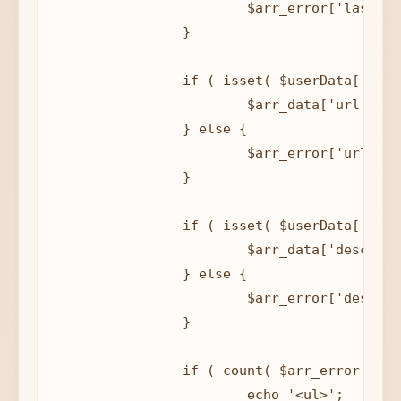
			$arr_error['last_name'] = 'Bạn chưa nhập Tên';

		}

		if ( isset( $userData['url'] ) && $userData['url'] ) {

			$arr_data['url'] = sanitize_text_field( $userData['url'] );

		} else {

			$arr_error['url'] = 'Bạn chưa nhập Website';

		}

		if ( isset( $userData['description'] ) && $userData['description'] ) {

			$arr_data['description'] = sanitize_text_field( $userData['description'] );

		} else {

			$arr_error['description'] = 'Bạn chưa nhập Tiểu sử';

		}

		if ( count( $arr_error ) ) {

			echo '<ul>';
