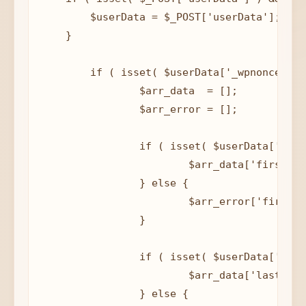
        $userData = $_POST['userData'];

    }

	if ( isset( $userData['_wpnonce'] ) && wp_verify_nonce( $userData['_wpnonce'], 'form_userinfo' ) ) {

		$arr_data  = [];

		$arr_error = [];

		if ( isset( $userData['first_name'] ) && $userData['first_name'] ) {

			$arr_data['first_name'] = sanitize_text_field( $userData['first_name'] );

		} else {

			$arr_error['first_name'] = 'Bạn chưa nhập Họ';

		}

		if ( isset( $userData['last_name'] ) && $userData['last_name'] ) {

			$arr_data['last_name'] = sanitize_text_field( $userData['last_name'] );

		} else {
