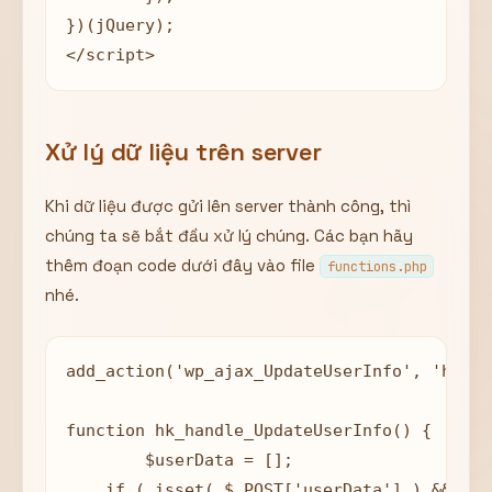
})(jQuery);

</script>
Xử lý dữ liệu trên server
Khi dữ liệu được gửi lên server thành công, thì
chúng ta sẽ bắt đầu xử lý chúng. Các bạn hãy
thêm đoạn code dưới đây vào file
functions.php
nhé.
add_action('wp_ajax_UpdateUserInfo', 'hk_ha
function hk_handle_UpdateUserInfo() {

	$userData = [];

    if ( isset( $_POST['userData'] ) && is_