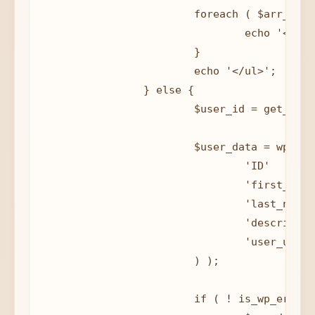
			foreach ( $arr_error as $key => $error ) {

				echo '<li>'.$error.'</li>';

			}

			echo '</ul>';

		} else {

			$user_id = get_current_user_id();

			$user_data = wp_update_user( array (

				'ID'          => $user_id,

				'first_name'  => $arr_data['first_name'],

				'last_name'   => $arr_data['last_name'],

				'description' => $arr_data['description'],

				'user_url'    => $arr_data['url'],

			) );

			if ( ! is_wp_error( $user_data ) ) {
