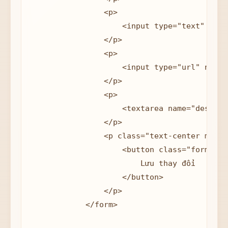
                <p>

                    <input type="text" name
                </p>

                <p>

                    <input type="url" name=
                </p>

                <p>

                    <textarea name="descrip
                </p>

                <p class="text-center mb-0">
                    <button class="form-sub
                        Lưu thay đổi

                    </button>

                </p>

            </form>
