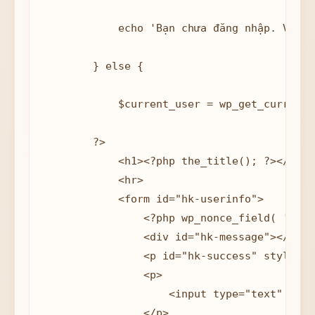
            echo 'Bạn chưa đăng nhập. Vui l
        } else {

            $current_user = wp_get_current_
        ?>

            <h1><?php the_title(); ?></h1>

            <hr>

            <form id="hk-userinfo">

                <?php wp_nonce_field( 'form
                <div id="hk-message"></div>

                <p id="hk-success" style="d
                <p>

                    <input type="text" name
                </p>
