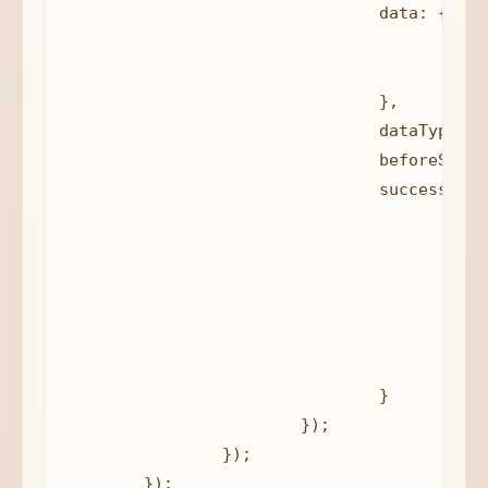
				data: {

					'action': 'UpdateUserInfo',

					'userData': data

				},

				dataType: "html",

				beforeSend: function() {},

				success: function (response) {

					$('#hk-message').html(response);

					if (response == 'success') {

						$("#hk-userinfo")[0].reset
						$('#hk-message').hide
						$('#hk-success').show
					}

				}

			});

		});

	});
