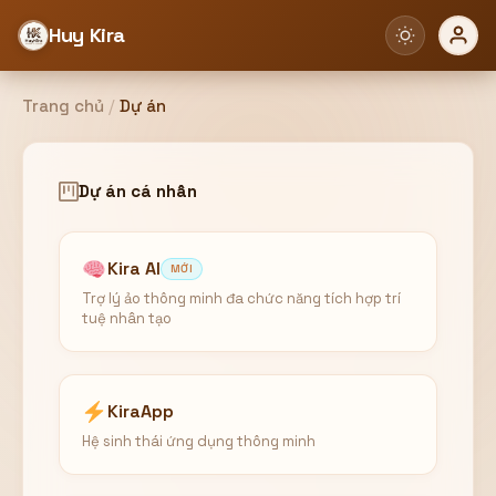
Huy Kira
Trang chủ
/
Dự án
Đăng nhập
Đăng ký
Dự án cá nhân
Bạn cần đăng nhập để sử dụng Website!
Kira AI
MỚI
Trợ lý ảo thông minh đa chức năng tích hợp trí
tuệ nhân tạo
Hoặc
ZALO ADMIN
Nhắn Zalo
KiraApp
Email/Tên đăng nhập
0358949680
Hệ sinh thái ứng dụng thông minh
Mật khẩu