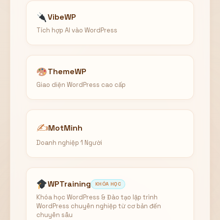
Hiển thị
VibeWP
Nhớ tài khoản
Quên mật khẩu ?
Tích hợp AI vào WordPress
Đăng nhập
ThemeWP
Bạn không có tài khoản?
Đăng ký
Giao diện WordPress cao cấp
✍️
MotMinh
Doanh nghiệp 1 Người
WPTraining
KHÓA HỌC
Khóa học WordPress & Đào tạo lập trình
WordPress chuyên nghiệp từ cơ bản đến
chuyên sâu