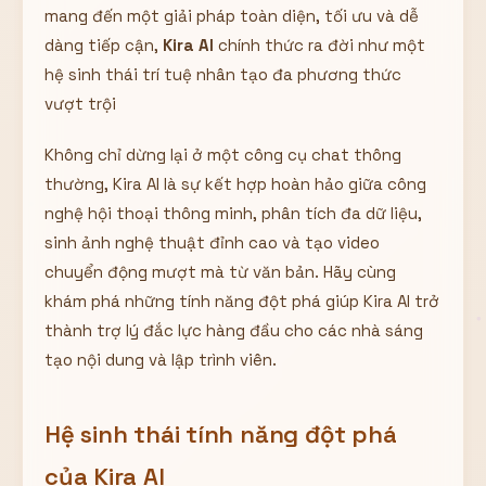
mang đến một giải pháp toàn diện, tối ưu và dễ
Hiển thị
dàng tiếp cận,
Kira AI
chính thức ra đời như một
Nhớ tài khoản
Quên mật khẩu ?
hệ sinh thái trí tuệ nhân tạo đa phương thức
Đăng nhập
vượt trội
Không chỉ dừng lại ở một công cụ chat thông
Bạn không có tài khoản?
Đăng ký
thường, Kira AI là sự kết hợp hoàn hảo giữa công
nghệ hội thoại thông minh, phân tích đa dữ liệu,
sinh ảnh nghệ thuật đỉnh cao và tạo video
chuyển động mượt mà từ văn bản. Hãy cùng
khám phá những tính năng đột phá giúp Kira AI trở
thành trợ lý đắc lực hàng đầu cho các nhà sáng
tạo nội dung và lập trình viên.
Hệ sinh thái tính năng đột phá
của Kira AI