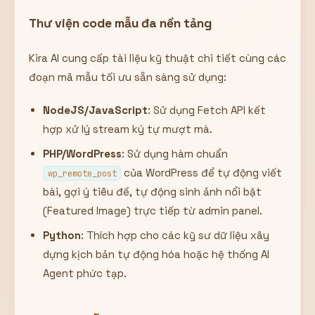
Thư viện code mẫu đa nền tảng
Kira AI cung cấp tài liệu kỹ thuật chi tiết cùng các
đoạn mã mẫu tối ưu sẵn sàng sử dụng:
NodeJS/JavaScript
: Sử dụng Fetch API kết
hợp xử lý stream ký tự mượt mà.
PHP/WordPress
: Sử dụng hàm chuẩn
của WordPress để tự động viết
wp_remote_post
bài, gợi ý tiêu đề, tự động sinh ảnh nổi bật
(Featured Image) trực tiếp từ admin panel.
Python
: Thích hợp cho các kỹ sư dữ liệu xây
dựng kịch bản tự động hóa hoặc hệ thống AI
Agent phức tạp.