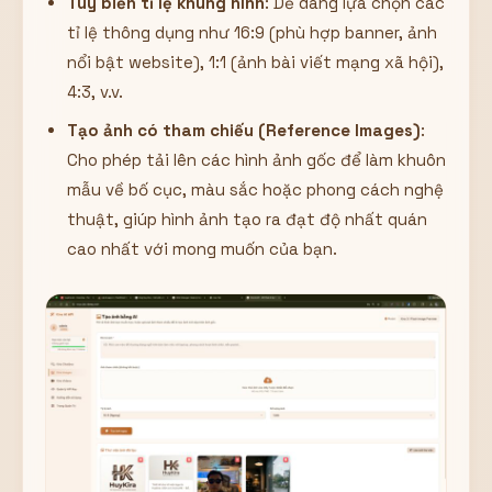
Tùy biến tỉ lệ khung hình
: Dễ dàng lựa chọn các
tỉ lệ thông dụng như 16:9 (phù hợp banner, ảnh
nổi bật website), 1:1 (ảnh bài viết mạng xã hội),
4:3, v.v.
Tạo ảnh có tham chiếu (Reference Images)
:
Cho phép tải lên các hình ảnh gốc để làm khuôn
mẫu về bố cục, màu sắc hoặc phong cách nghệ
thuật, giúp hình ảnh tạo ra đạt độ nhất quán
cao nhất với mong muốn của bạn.