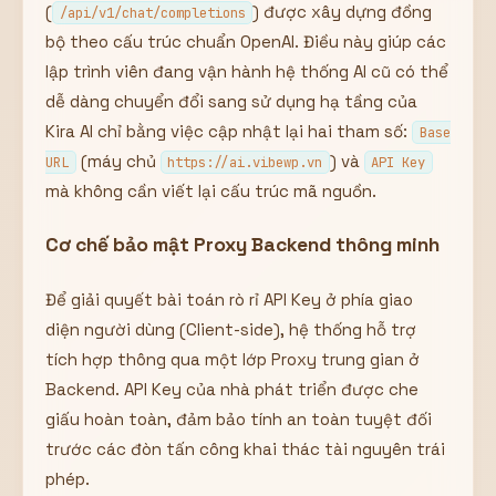
(
) được xây dựng đồng
/api/v1/chat/completions
bộ theo cấu trúc chuẩn OpenAI. Điều này giúp các
lập trình viên đang vận hành hệ thống AI cũ có thể
dễ dàng chuyển đổi sang sử dụng hạ tầng của
Kira AI chỉ bằng việc cập nhật lại hai tham số:
Base
(máy chủ
) và
URL
https://ai.vibewp.vn
API Key
mà không cần viết lại cấu trúc mã nguồn.
Cơ chế bảo mật Proxy Backend thông minh
Để giải quyết bài toán rò rỉ API Key ở phía giao
diện người dùng (Client-side), hệ thống hỗ trợ
tích hợp thông qua một lớp Proxy trung gian ở
Backend. API Key của nhà phát triển được che
giấu hoàn toàn, đảm bảo tính an toàn tuyệt đối
trước các đòn tấn công khai thác tài nguyên trái
phép.