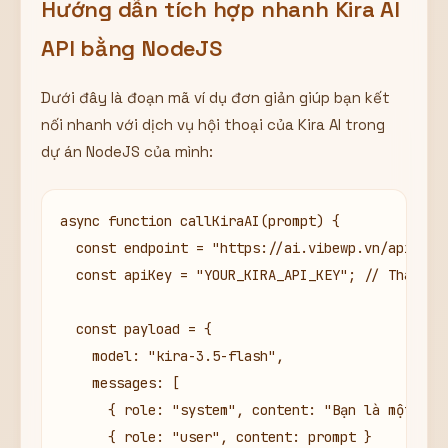
Hướng dẫn tích hợp nhanh Kira AI
API bằng NodeJS
Dưới đây là đoạn mã ví dụ đơn giản giúp bạn kết
nối nhanh với dịch vụ hội thoại của Kira AI trong
dự án NodeJS của mình:
async function callKiraAI(prompt) {

  const endpoint = "https://ai.vibewp.vn/api/v1/c
  const apiKey = "YOUR_KIRA_API_KEY"; // Thay thế
  const payload = {

    model: "kira-3.5-flash",

    messages: [

      { role: "system", content: "Bạn là một trợ 
      { role: "user", content: prompt }
