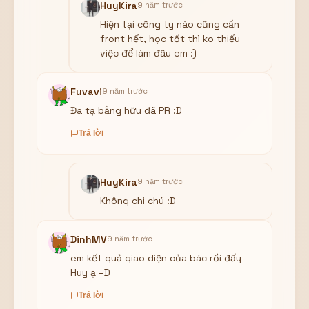
HuyKira
9 năm trước
Hiện tại công ty nào cũng cần
front hết, học tốt thì ko thiếu
việc để làm đâu em :)
Fuvavi
9 năm trước
Đa tạ bằng hữu đã PR :D
Trả lời
HuyKira
9 năm trước
Không chi chú :D
DinhMV
9 năm trước
em kết quả giao diện của bác rồi đấy
Huy ạ =D
Trả lời