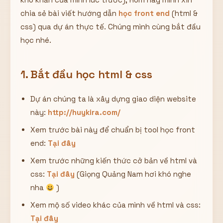
chia sẻ bài viết hướng dẫn
học front end
(html &
css) qua dự án thực tế. Chúng mình cùng bắt đầu
học nhé.
1. Bắt đầu học html & css
Dự án chúng ta là xây dựng giao diện website
này:
http://huykira.com/
Xem trước bài này để chuẩn bị tool học front
end:
Tại đây
Xem trước những kiến thức cở bản về html và
css:
Tại đây
(Giọng Quảng Nam hơi khó nghe
nha
)
Xem mộ số video khác của mình về html và css:
Tại đây