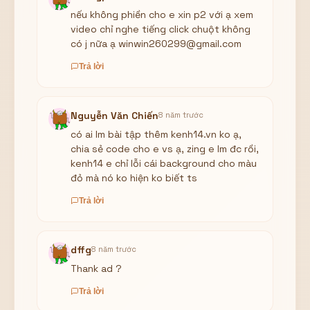
nếu không phiền cho e xin p2 với ạ xem
video chỉ nghe tiếng click chuột không
có j nữa ạ winwin260299@gmail.com
Trả lời
Nguyễn Văn Chiến
8 năm trước
có ai lm bài tập thêm kenh14.vn ko ạ,
chia sẻ code cho e vs ạ, zing e lm đc rồi,
kenh14 e chỉ lỗi cái background cho màu
đỏ mà nó ko hiện ko biết ts
Trả lời
dffg
8 năm trước
Thank ad ?
Trả lời