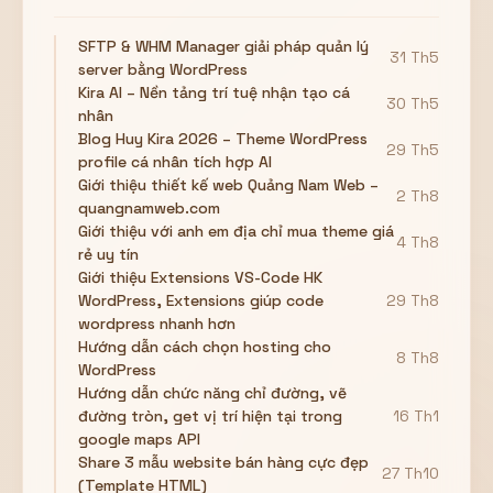
SFTP & WHM Manager giải pháp quản lý
31 Th5
server bằng WordPress
Kira AI – Nền tảng trí tuệ nhận tạo cá
30 Th5
nhân
Blog Huy Kira 2026 – Theme WordPress
29 Th5
profile cá nhân tích hợp AI
Giới thiệu thiết kế web Quảng Nam Web –
2 Th8
quangnamweb.com
Giới thiệu với anh em địa chỉ mua theme giá
4 Th8
rẻ uy tín
Giới thiệu Extensions VS-Code HK
WordPress, Extensions giúp code
29 Th8
wordpress nhanh hơn
Hướng dẫn cách chọn hosting cho
8 Th8
WordPress
Hướng dẫn chức năng chỉ đường, vẽ
đường tròn, get vị trí hiện tại trong
16 Th1
google maps API
Share 3 mẫu website bán hàng cực đẹp
27 Th10
(Template HTML)