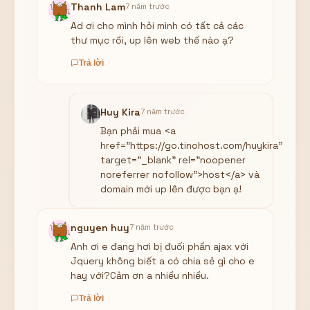
Thanh Lam
7 năm trước
Ad ơi cho mình hỏi mình có tất cả các
thư mục rồi, up lên web thế nào ạ?
Trả lời
Huy Kira
7 năm trước
Bạn phải mua <a
href="https://go.tinohost.com/huykira"
target="_blank" rel="noopener
noreferrer nofollow">host</a> và
domain mới up lên được bạn ạ!
nguyen huy
7 năm trước
Anh ơi e đang hơi bị đuối phần ajax với
Jquery không biết a có chia sẻ gì cho e
hay với?Cảm ơn a nhiều nhiều.
Trả lời