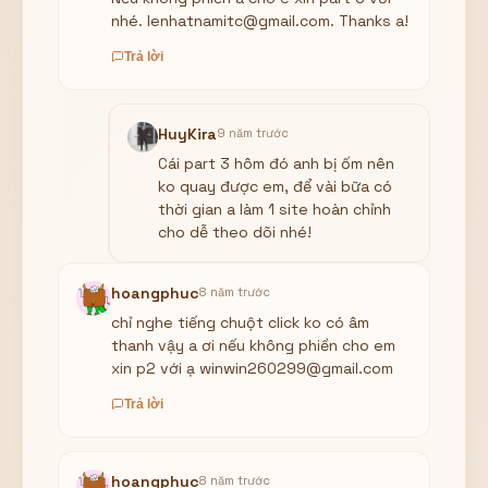
nhé. lenhatnamitc@gmail.com. Thanks a!
Trả lời
HuyKira
9 năm trước
Cái part 3 hôm đó anh bị ốm nên
ko quay được em, để vài bữa có
thời gian a làm 1 site hoàn chỉnh
cho dễ theo dõi nhé!
hoangphuc
8 năm trước
chỉ nghe tiếng chuột click ko có âm
thanh vậy a ơi nếu không phiền cho em
xin p2 với ạ winwin260299@gmail.com
Trả lời
hoangphuc
8 năm trước