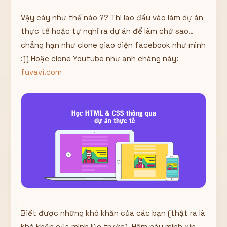
Hiển thị
Vậy cày như thế nào ?? Thì lao đầu vào làm dự án
Nhớ tài khoản
Quên mật khẩu ?
thực tế hoặc tự nghỉ ra dự án để làm chứ sao…
chẳng hạn như clone giao diện facebook như mình
Đăng nhập
:)) Hoặc clone Youtube như anh chàng này:
fuvavi.com
Bạn không có tài khoản?
Đăng ký
Biết được những khó khăn của các bạn (thật ra là
khó khăn của mình lúc trước), Hôm này mình xin