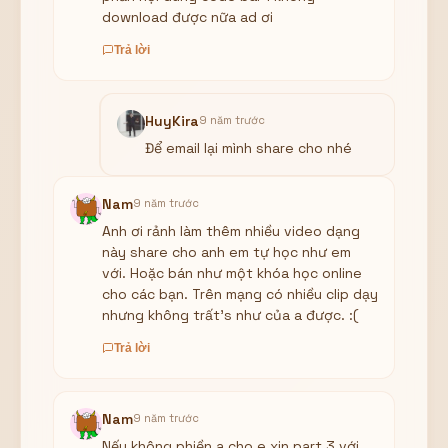
download được nữa ad ơi
Trả lời
HuyKira
9 năm trước
Để email lại mình share cho nhé
Nam
9 năm trước
Anh ơi rảnh làm thêm nhiều video dạng
này share cho anh em tự học như em
với. Hoặc bán như một khóa học online
cho các bạn. Trên mạng có nhiều clip dạy
nhưng không trất's như của a được. :(
Trả lời
Nam
9 năm trước
Nếu không phiền a cho e xin part 3 với