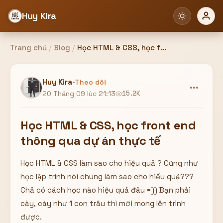
Huy Kira
Trang chủ
/
Blog
/
Học HTML & CSS, học front end thông qua dự án thực tế
Đăng nhập
Đăng ký
Huy Kira
·
Theo dõi
•••
20 Tháng 09 lúc 21:13
15.2K
Bạn cần đăng nhập để sử dụng Website!
Học HTML & CSS, học front end
thông qua dự án thực tế
Học HTML & CSS làm sao cho hiệu quả ? Cũng như
Hoặc
học lập trình nói chung làm sao cho hiểu quả???
ZALO ADMIN
Nhắn Zalo
Email/Tên đăng nhập
Chả có cách học nào hiệu quả đâu =)) Bạn phải
0358949680
cày, cày như 1 con trâu thì mới mong lên trình
được.
Mật khẩu