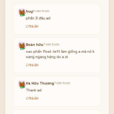
huy
8 năm trước
phần 3 đâu ad
Trả lời
Đoàn hữu
7 năm trước
sao phần float :left làm giống a mà nó k
sang ngang hàng dc a ơi
Trả lời
Hà Hữu Thương
7 năm trước
Thank ad
Trả lời