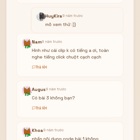
HuyKira
9 năm trước
mô xem thử :))
Nam
9 năm trước
Hình như cái clip k có tiếng a ơi, toàn
nghe tiếng click chuột cạch cạch
Trả lời
Augus
9 năm trước
Có bài 3 không bạn?
Trả lời
Khoa
9 năm trước
phần nội dung code bài 1 không