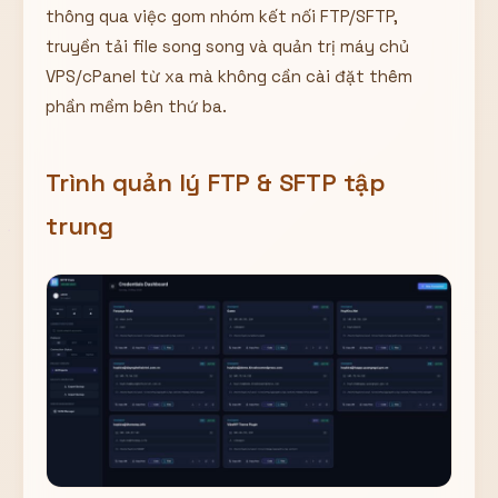
thông qua việc gom nhóm kết nối FTP/SFTP,
Hiển thị
truyền tải file song song và quản trị máy chủ
Nhớ tài khoản
Quên mật khẩu ?
VPS/cPanel từ xa mà không cần cài đặt thêm
Đăng nhập
phần mềm bên thứ ba.
Bạn không có tài khoản?
Đăng ký
Trình quản lý FTP & SFTP tập
trung