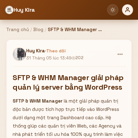
Huy Kira
Trang chủ
/
Blog
/
SFTP & WHM Manager giải pháp quản lý server bằng WordPress
Đăng nhập
Đăng ký
Huy Kira
·
Theo dõi
•••
31 Tháng 05 lúc 13:49
202
Bạn cần đăng nhập để sử dụng Website!
SFTP & WHM Manager giải pháp
quản lý server bằng WordPress
SFTP & WHM Manager
là một giải pháp quản trị
Hoặc
độc bản được tích hợp trực tiếp vào WordPress
ZALO ADMIN
Nhắn Zalo
Email/Tên đăng nhập
dưới dạng một trang Dashboard cao cấp. Hệ
0358949680
thống giúp các quản trị viên Web, các Agency và
nhà phát triển tối ưu hóa 100% quy trình làm việc
Mật khẩu