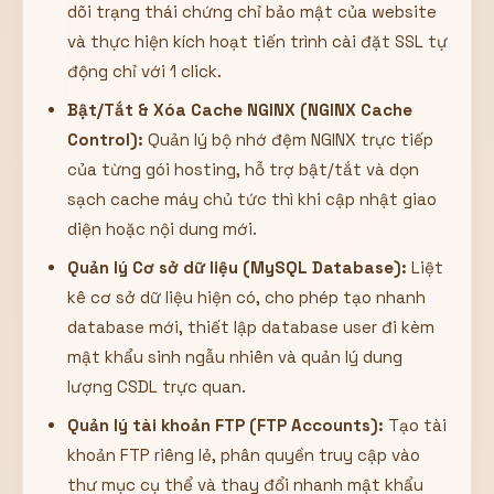
dõi trạng thái chứng chỉ bảo mật của website
và thực hiện kích hoạt tiến trình cài đặt SSL tự
động chỉ với 1 click.
Bật/Tắt & Xóa Cache NGINX (NGINX Cache
Control):
Quản lý bộ nhớ đệm NGINX trực tiếp
của từng gói hosting, hỗ trợ bật/tắt và dọn
sạch cache máy chủ tức thì khi cập nhật giao
diện hoặc nội dung mới.
Quản lý Cơ sở dữ liệu (MySQL Database):
Liệt
kê cơ sở dữ liệu hiện có, cho phép tạo nhanh
database mới, thiết lập database user đi kèm
mật khẩu sinh ngẫu nhiên và quản lý dung
lượng CSDL trực quan.
Quản lý tài khoản FTP (FTP Accounts):
Tạo tài
khoản FTP riêng lẻ, phân quyền truy cập vào
thư mục cụ thể và thay đổi nhanh mật khẩu