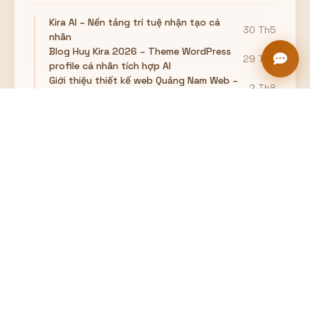
Kira AI – Nền tảng trí tuệ nhận tạo cá
30 Th5
nhân
Blog Huy Kira 2026 – Theme WordPress
29 Th5
profile cá nhân tích hợp AI
Giới thiệu thiết kế web Quảng Nam Web –
2 Th8
quangnamweb.com
Giới thiệu với anh em địa chỉ mua theme giá
4 Th8
rẻ uy tín
Giới thiệu Extensions VS-Code HK
WordPress, Extensions giúp code
29 Th8
wordpress nhanh hơn
Hướng dẫn cách chọn hosting cho
8 Th8
WordPress
Hướng dẫn chức năng chỉ đường, vẽ
đường tròn, get vị trí hiện tại trong
16 Th1
google maps API
Share 3 mẫu website bán hàng cực đẹp
27 Th10
(Template HTML)
Share 3 mẫu website trang profile cá
4 Th10
nhân website CV giới thiệu bản thân