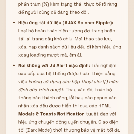
phần trăm (%) kèm trạng thái thực tế rõ ràng
để người dùng dễ dàng theo dõi.
Hiệu ứng tải dữ liệu (AJAX Spinner Ripple):
Loại bỏ hoàn toàn hiện tượng đơ trang hoặc
tải lại trang gây khó chịu. Mọi thao tác lưu,
xóa, nạp danh sách dữ liệu đều đi kèm hiệu ứng
xoay loading mượt mà, êm ái.
Nói không với JS Alert mặc định:
Trải nghiệm
cao cấp của hệ thống được hoàn thiện bằng
việc
không sử dụng các hộp thoại alert() mặc
định của trình duyệt
. Thay vào đó, toàn bộ
thông báo thành công, lỗi hay các popup xác
nhận xóa đều được hiển thị qua các
HTML
Modals & Toasts Notification
tuyệt đẹp với
hiệu ứng chuyển động uyển chuyển. Giao diện
tối (Dark Mode) thời thượng bảo vệ mắt tối đa