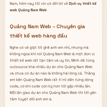
Nam, hôm nay tôi xin có đôi lời về
Dịch vụ thiết kế
Hiển thị
web Quảng Nam Web
Nhớ tài khoản
Quên mật khẩu ?
Đăng nhập
Quảng Nam Web – Chuyên gia
thiết kế web hàng đầu
Bạn không có tài khoản?
Đăng ký
Nghe có vẻ giật tít ghê anh em nhỉ, nhưng mà
không ngoa khi nói Quảng Nam Web là một đơn vị
thiết kế web rất tận tâm và uy tín. Mình đã từng
outsource khá nhiều dự án cho Quảng Nam Web
và chưa có dự án nào là không hài lòng cả. Thằng
em bên Quảng Nam Web rất tỉ mỉ đến từng dòng
code, có khi code còn kỷ hơn tôi gấp nhiều lần.
Mỗi lần giao dự án cho Quảng Nam Web thì tôi yên
tâm tuyệt đối anh em à.