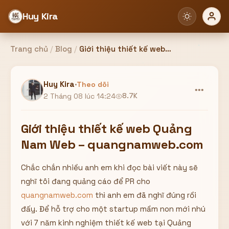
Huy Kira
Trang chủ
/
Blog
/
Giới thiệu thiết kế web Quảng Nam Web – quangnamweb.com
Đăng nhập
Đăng ký
Huy Kira
·
Theo dõi
•••
2 Tháng 08 lúc 14:24
8.7K
Bạn cần đăng nhập để sử dụng Website!
Giới thiệu thiết kế web Quảng
Nam Web – quangnamweb.com
Chắc chắn nhiều anh em khi đọc bài viết này sẽ
Hoặc
nghĩ tôi đang quảng cáo để PR cho
ZALO ADMIN
Nhắn Zalo
Email/Tên đăng nhập
quangnamweb.com
thì anh em đã nghĩ đúng rồi
0358949680
đấy. Để hỗ trợ cho một startup mầm non mới nhú
với 7 năm kinh nghiệm thiết kế web tại Quảng
Mật khẩu