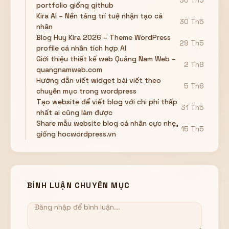
portfolio giống github
Kira AI – Nền tảng trí tuệ nhận tạo cá
30 Th5
nhân
Blog Huy Kira 2026 – Theme WordPress
29 Th5
profile cá nhân tích hợp AI
Giới thiệu thiết kế web Quảng Nam Web –
2 Th8
quangnamweb.com
Hướng dẫn viết widget bài viết theo
5 Th6
chuyên mục trong wordpress
Tạo website để viết blog với chi phí thấp
31 Th5
nhất ai cũng làm được
Share mẫu website blog cá nhân cực nhẹ,
15 Th5
giống hocwordpress.vn
BÌNH LUẬN CHUYÊN MỤC