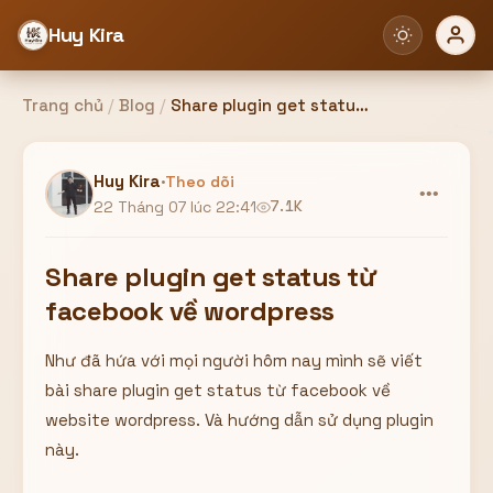
Huy Kira
Trang chủ
/
Blog
/
Share plugin get status từ facebook về wordpress
Đăng nhập
Đăng ký
Huy Kira
·
Theo dõi
•••
22 Tháng 07 lúc 22:41
7.1K
Bạn cần đăng nhập để sử dụng Website!
Share plugin get status từ
facebook về wordpress
Như đã hứa với mọi người hôm nay mình sẽ viết
Hoặc
bài share plugin get status từ facebook về
ZALO ADMIN
Nhắn Zalo
Email/Tên đăng nhập
website wordpress. Và hướng dẫn sử dụng plugin
0358949680
này.
Mật khẩu