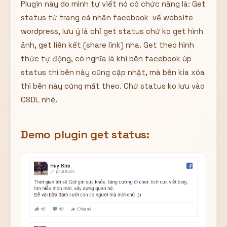
Plugin này do mình tự viết nó có chức năng là: Get
Hiển thị
status từ trang cá nhân facebook về website
Nhớ tài khoản
Quên mật khẩu ?
wordpress, lưu ý là chỉ get status chứ ko get hình
ảnh, get liên kết (share link) nha. Get theo hình
Đăng nhập
thức tự động, có nghĩa là khi bên facebook úp
status thì bên này cũng cập nhật, mà bên kia xóa
Bạn không có tài khoản?
Đăng ký
thì bên này cũng mất theo. Chứ status ko lưu vào
CSDL nhé.
Demo plugin get status: