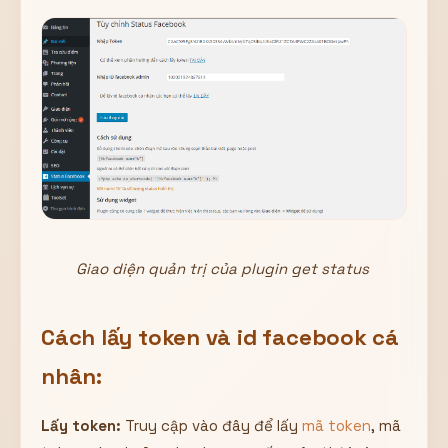
Giao diện quản trị của plugin get status
Cách lấy token và id facebook cá
nhân:
Lấy token:
Truy cập vào đây để lấy
mã token
, mã