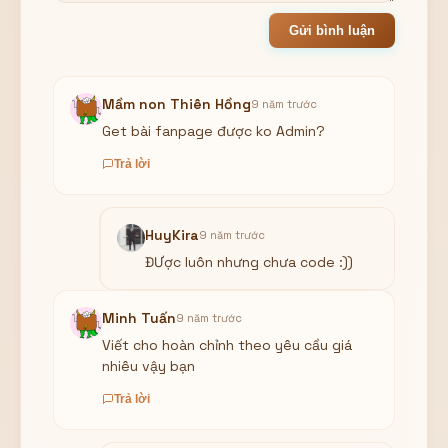
Gửi bình luận
Mầm non Thiên Hồng
9 năm trước
Get bài fanpage được ko Admin?
Trả lời
HuyKira
9 năm trước
ĐƯợc luôn nhưng chưa code :))
Minh Tuấn
9 năm trước
Viết cho hoàn chỉnh theo yêu cầu giá
nhiêu vậy bạn
Trả lời