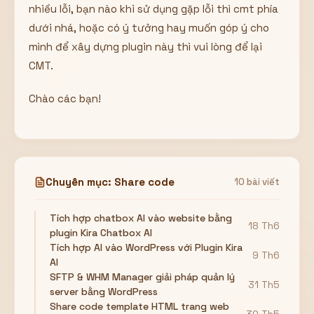
nhiều lỗi, bạn nào khi sử dụng gặp lỗi thì cmt phía
dưới nhá, hoặc có ý tưởng hay muốn góp ý cho
mình để xây dựng plugin này thì vui lòng để lại
CMT.
Chào các bạn!
Chuyên mục: Share code
10 bài viết
Tích hợp chatbox AI vào website bằng
18 Th6
plugin Kira Chatbox AI
Tích hợp AI vào WordPress với Plugin Kira
9 Th6
AI
SFTP & WHM Manager giải pháp quản lý
31 Th5
server bằng WordPress
Share code template HTML trang web
30 Th5