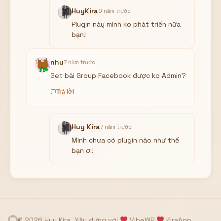
HuyKira
9 năm trước
Plugin này mình ko phát triển nữa
bạn!
nhu
7 năm trước
Get bài Group Facebook được ko Admin?
Trả lời
Huy Kira
7 năm trước
Mình chưa có plugin nào như thế
bạn ơi!
© 2026 Huy Kira. Xây dựng với
VibeWP
KiraApp