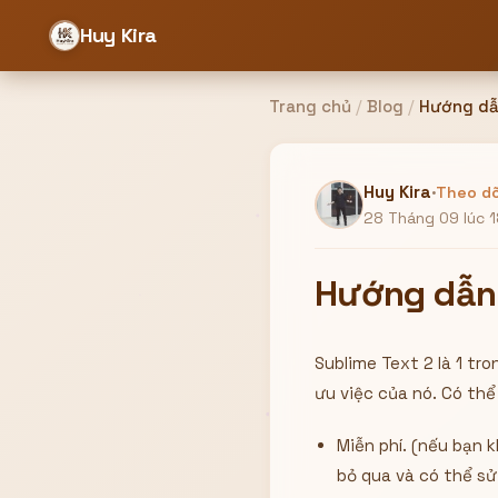
Huy Kira
Trang chủ
/
Blog
/
Hướng dẫn
Đăng nhập
Đăng ký
Huy Kira
·
Theo dõ
28 Tháng 09 lúc 1
Bạn cần đăng nhập để sử dụng Website!
Hướng dẫn 
Sublime Text 2 là 1 tr
Hoặc
ưu việc của nó. Có thể 
ZALO ADMIN
Nhắn Zalo
Email/Tên đăng nhập
0358949680
Miễn phí. (nếu bạn 
bỏ qua và có thể sử
Mật khẩu