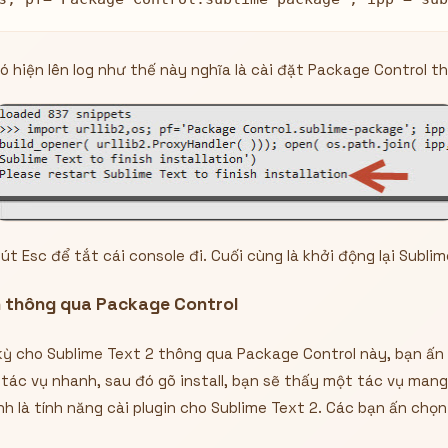
ó hiện lên log như thế này nghĩa là cài đặt Package Control t
út Esc để tắt cái console đi. Cuối cùng là khởi động lại Subli
n thông qua Package Control
kỳ cho Sublime Text 2 thông qua Package Control này, bạn ấn 
tác vụ nhanh, sau đó gõ install, bạn sẽ thấy một tác vụ man
ính là tính năng cài plugin cho Sublime Text 2. Các bạn ấn chọ