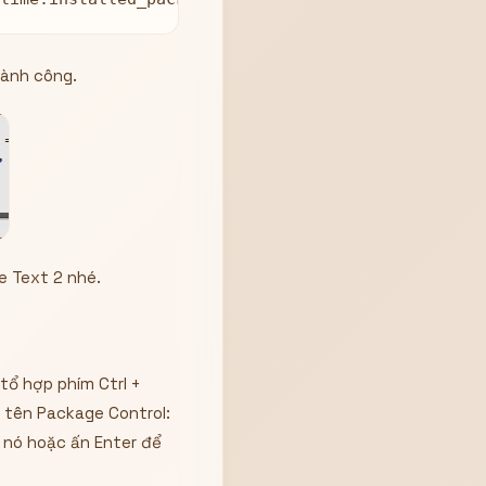
hành công.
me Text 2 nhé.
tổ hợp phím Ctrl +
g tên Package Control:
n nó hoặc ấn Enter để