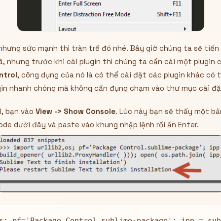
, nhưng sức mạnh thì tràn trề đó nhé. Bây giờ chúng ta sẽ tiến
ã, nhưng trước khi cài plugin thì chúng ta cần cài một plugin
ntrol
, công dụng của nó là có thể cài đặt các plugin khác có
ugin nhanh chóng mà không cần đụng chạm vào thư mục cài đặ
l, bạn vào
View -> Show Console
. Lúc này bạn sẽ thấy một bả
de dưới đây và paste vào khung nhập lệnh rồi ấn Enter.