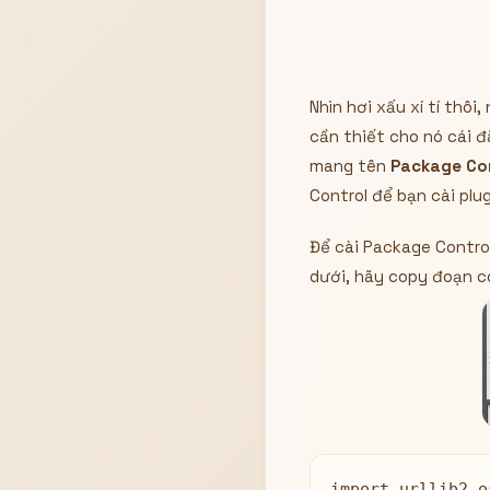
Nhìn hơi xấu xí tí thôi
cần thiết cho nó cái đ
mang tên
Package Co
Control để bạn cài pl
Để cài Package Contro
dưới, hãy copy đoạn co