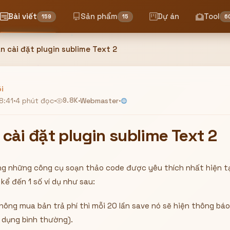
Bài viết
Sản phẩm
Dự án
Tool
159
15
6
 cài đặt plugin sublime Text 2
i
8:41
·
4 phút đọc
·
9.8K
·
Webmaster
·
cài đặt plugin sublime Text 2
ong những công cụ soạn thảo code được yêu thích nhất hiện tạ
kể đến 1 số ví dụ như sau:
không mua bản trả phí thì mỗi 20 lần save nó sẽ hiện thông bá
 dụng bình thường).