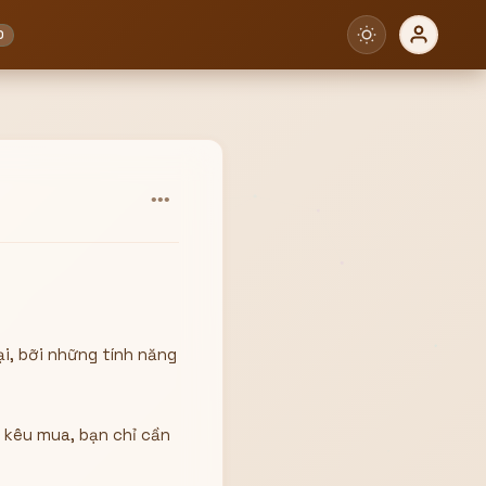
0
•••
i, bỡi những tính năng
o kêu mua, bạn chỉ cần