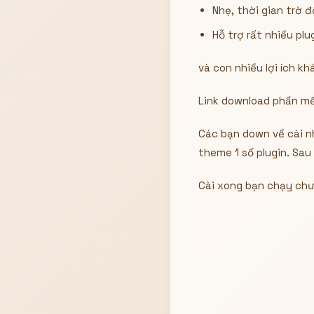
Nhẹ, thời gian trờ 
Hiển thị
Hỗ trợ rất nhiều plu
Nhớ tài khoản
Quên mật khẩu ?
và con nhiều lợi ích k
Đăng nhập
Link download phần 
Bạn không có tài khoản?
Đăng ký
Các bạn down về cài n
theme 1 số plugin. Sau
Cài xong bạn chạy chư