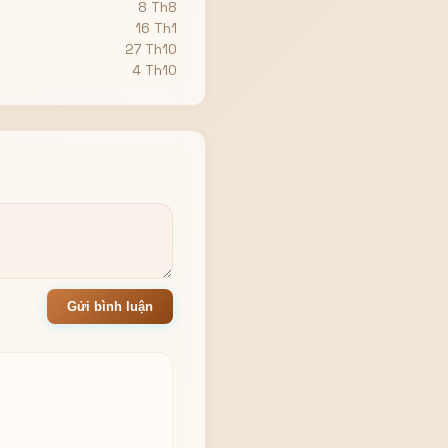
8 Th8
16 Th1
27 Th10
4 Th10
Gửi bình luận