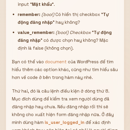
input “
Mật
khẩu
“.
remember:
(bool)
Có hiển thị checkbox “
Tự
động đăng nhập
” hay không?
value_remember:
(bool) Checkbox
“
Tự động
đăng nhập
” có được chọn hay không? Mặc
định là false (không chọn).
Bạn có thể vào
document
của WordPress để tìm
hiểu thêm các option khác, cũng như tìm hiểu sâu
hơn về code ở bên trong hàm này nhé.
Thứ hai, đó là câu lệnh điều kiện ở dòng thứ 8.
Mục đích dùng để kiểm tra xem người dùng đã
đăng nhập hay chưa. Nếu đăng nhập rồi thì sẽ
không cho xuất hiện form đăng nhập nữa. Ở đây
mình dùng hàm
is_user_logged_in
để xác định