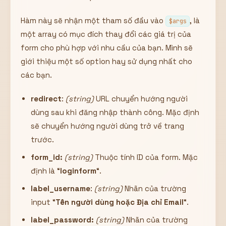
Hàm này sẽ nhận một tham số đầu vào
, là
$args
một array có mục đích thay đổi các giá trị của
form cho phù hợp với nhu cầu của bạn. Mình sẽ
giới thiệu một số option hay sử dụng nhất cho
các bạn.
redirect
:
(string)
URL chuyển hướng người
dùng sau khi đăng nhập thành công. Mặc định
sẽ chuyển hướng người dùng trở về trang
trước.
form_id:
(string)
Thuộc tính ID của form. Mặc
định là “
loginform
“.
label_username
:
(string)
Nhãn của trường
input “
Tên người dùng hoặc Địa chỉ Email
“.
label_password:
(string)
Nhãn của trường