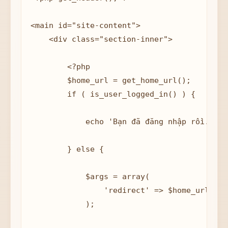
<main id="site-content">

    <div class="section-inner">

        <?php

        $home_url = get_home_url();

        if ( is_user_logged_in() ) {

            echo 'Bạn đã đăng nhập rồi. <a 
        } else {

            $args = array(

                'redirect' => $home_url,

            );
