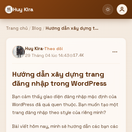
Huy Kira
Trang chủ
/
Blog
/
Hướng dẫn xây dựng trang đăng nhập trong WordPress
Đăng nhập
Đăng ký
Huy Kira
·
Theo dõi
•••
29 Tháng 04 lúc 14:43
17.4K
Bạn cần đăng nhập để sử dụng Website!
Hướng dẫn xây dựng trang
đăng nhập trong WordPress
Bạn cảm thấy giao diện đăng nhập mặc định của
Hoặc
WordPress đã quá quen thuộc. Bạn muốn tạo một
ZALO ADMIN
Nhắn Zalo
Email/Tên đăng nhập
trang đăng nhập theo style của riêng mình?
0358949680
Bài viết hôm nay, mình sẽ hướng dẫn các bạn các
Mật khẩu