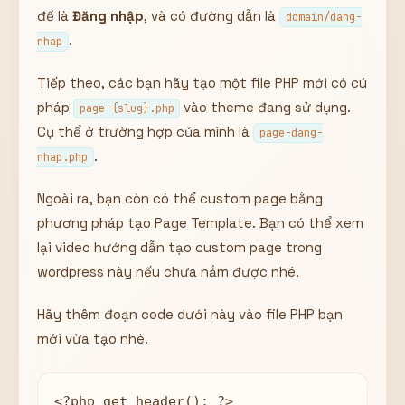
đề là
Đăng nhập
, và có đường dẫn là
domain/dang-
.
nhap
Tiếp theo, các bạn hãy tạo một file PHP mới có cú
pháp
vào theme đang sử dụng.
page-{slug}.php
Cụ thể ở trường hợp của mình là
page-dang-
.
nhap.php
Ngoài ra, bạn còn có thể custom page bằng
phương pháp tạo Page Template. Bạn có thể xem
lại video hướng dẫn tạo custom page trong
wordpress này nếu chưa nắm được nhé.
Hãy thêm đoạn code dưới này vào file PHP bạn
mới vừa tạo nhé.
<?php get_header(); ?>
