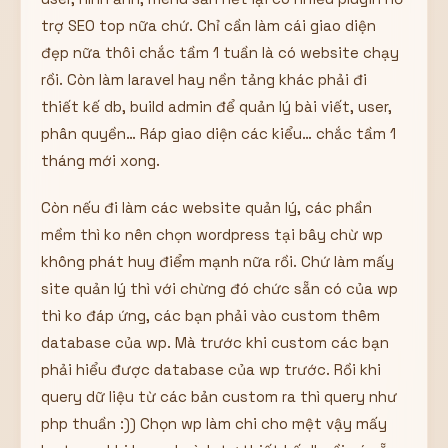
trợ SEO top nữa chứ. Chỉ cần làm cái giao diện
đẹp nữa thôi chắc tầm 1 tuần là có website chạy
rồi. Còn làm laravel hay nền tảng khác phải đi
thiết kế db, build admin để quản lý bài viết, user,
phân quyền… Ráp giao diện các kiểu… chắc tầm 1
tháng mới xong.
Còn nếu đi làm các website quản lý, các phần
mềm thì ko nên chọn wordpress tại bây chừ wp
không phát huy điểm mạnh nữa rồi. Chứ làm mấy
site quản lý thì với chừng đó chức sẵn có của wp
thì ko đáp ứng, các bạn phải vào custom thêm
database của wp. Mà trước khi custom các bạn
phải hiểu được database của wp trước. Rồi khi
query dữ liệu từ các bản custom ra thì query như
php thuần :)) Chọn wp làm chi cho mệt vậy mấy