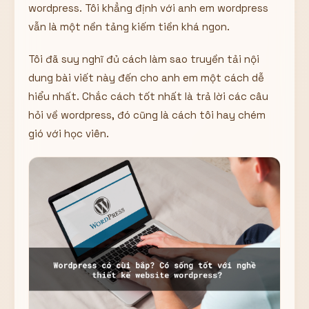
wordpress. Tôi khẳng định với anh em wordpress
Hiển thị
vẫn là một nền tảng kiếm tiền khá ngon.
Nhớ tài khoản
Quên mật khẩu ?
Tôi đã suy nghĩ đủ cách làm sao truyền tải nội
Đăng nhập
dung bài viết này đến cho anh em một cách dễ
hiểu nhất. Chắc cách tốt nhất là trả lời các câu
Bạn không có tài khoản?
Đăng ký
hỏi về wordpress, đó cũng là cách tôi hay chém
gió với học viên.