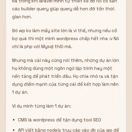
ba trong khi laravel mình tự thiết kế db rồi có sẵn
các builder query giúp query dễ hơn đỡ tốn thời
gian hơn.
Đó wp ko làm mấy site lớn là vì thế, nhưng nếu cố
bợ quá thì một mình wordpress chấp hết nha :v Nó
chỉ là php với Mysql thôi mà.
Nhưng mà cái này cũng nói thêm, những dự án lớn
họ không dùng một ngôn ngữ lập trình hay một
nền tảng để phát triển đâu. Họ chia nhỏ ra và tận
dụng điểm mạnh của từng cái để kết hợp làm nên
1 dự án.
Ví dụ mình từng làm 1 dự án:
CMS là wordpress để tận dụng tool SEO
API viết bằng nodejs truy cập vào db của wp để