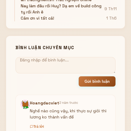
Nay làm đâu rồi Huy? Dạ em về build công
9 Th11
ty rồi Anh ê
Cảm ơn vì tất cả!
1 Th6
BÌNH LUẬN CHUYÊN MỤC
Gửi bình luận
Hoangdacviet
2 năm trước
Nghề nào cũng vậy, khi thực sự giỏi thì
lương ko thành vấn đề
Trả lời