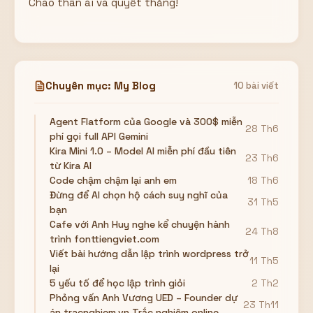
Chào thân ái và quyết thắng!
Chuyên mục: My Blog
10 bài viết
Agent Flatform của Google và 300$ miễn
28 Th6
phí gọi full API Gemini
Kira Mini 1.0 – Model AI miễn phí đầu tiên
23 Th6
từ Kira AI
Code chậm chậm lại anh em
18 Th6
Đừng để AI chọn hộ cách suy nghĩ của
31 Th5
bạn
Cafe với Anh Huy nghe kể chuyện hành
24 Th8
trình fonttiengviet.com
Viết bài hướng dẫn lập trình wordpress trở
11 Th5
lại
5 yếu tố để học lập trình giỏi
2 Th2
Phỏng vấn Anh Vương UED – Founder dự
23 Th11
án tracnghiem.vn Trắc nghiệm online