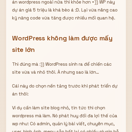
án wordpress ngoài nữa thì khỏe hơn =)) WP này
dự án giá 5 triệu là khá bèo á :D. Lại vừa nâng cao
kỹ năng code vừa tăng được nhiều mối quan hệ.
WordPress không làm được mấy
site lớn
Thì đúng mà :)) WordPress sinh ra để chiến các
site vừa và nhỏ thôi. À nhưng sao là lớn…
Cái này do chọn nền tảng trước khi phát triển dự
án thôi:
Ví dụ cần làm site blog nhỏ, tin tức thì chọn
wordpress mà làm. Nó phát huy đối đa lợi thế của
wp như: Có admin, quản lý bài viết, chuyên mục,
user, hình ảnh, menu sẵn hết lại có nhiều plugin hỗ