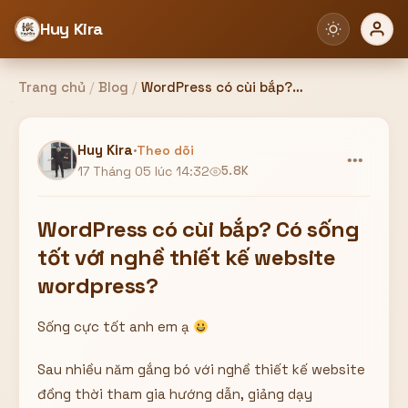
Huy Kira
Trang chủ
/
Blog
/
WordPress có cùi bắp? Có sống tốt với nghề thiết kế website wordpress?
Đăng nhập
Đăng ký
Huy Kira
·
Theo dõi
•••
17 Tháng 05 lúc 14:32
5.8K
Bạn cần đăng nhập để sử dụng Website!
WordPress có cùi bắp? Có sống
tốt với nghề thiết kế website
wordpress?
Hoặc
Sống cực tốt anh em ạ
ZALO ADMIN
Nhắn Zalo
Email/Tên đăng nhập
0358949680
Sau nhiều năm gắng bó với nghề thiết kế website
đồng thời tham gia hướng dẫn, giảng dạy
Mật khẩu