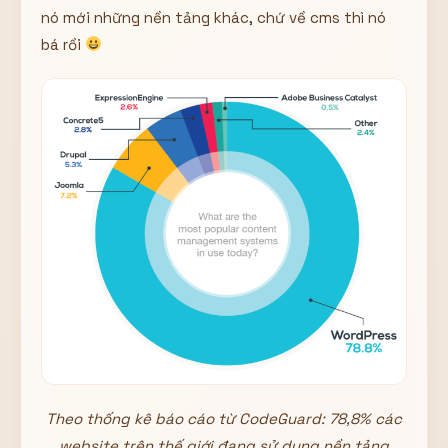
nó mới những nền tảng khác, chứ về cms thì nó
bá rồi
Theo thống kê báo cáo từ CodeGuard: 78,8% các
website trên thế giới đang sử dụng nền tảng