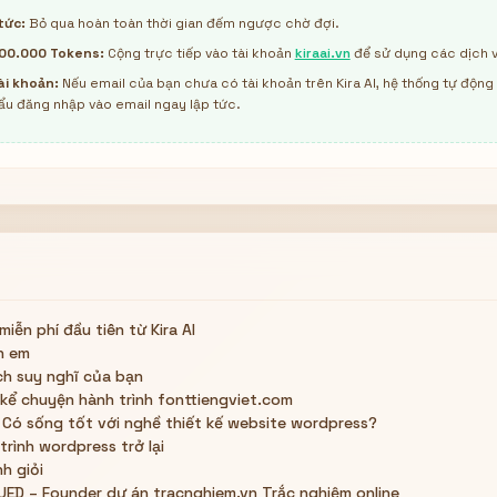
tức:
Bỏ qua hoàn toàn thời gian đếm ngược chờ đợi.
00.000 Tokens:
Cộng trực tiếp vào tài khoản
kiraai.vn
để sử dụng các dịch v
ài khoản:
Nếu email của bạn chưa có tài khoản trên Kira AI, hệ thống tự động 
ẩu đăng nhập vào email ngay lập tức.
 miễn phí đầu tiên từ Kira AI
h em
ch suy nghĩ của bạn
kể chuyện hành trình fonttiengviet.com
 Có sống tốt với nghề thiết kế website wordpress?
trình wordpress trở lại
nh giỏi
ED – Founder dự án tracnghiem.vn Trắc nghiệm online