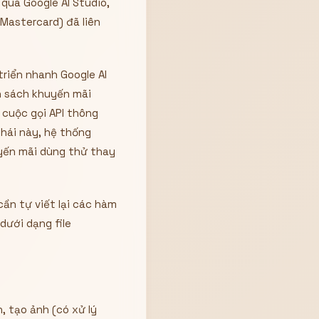
qua Google AI Studio,
Mastercard) đã liên
riển nhanh Google AI
n sách khuyến mãi
 cuộc gọi API thông
hái này, hệ thống
uyến mãi dùng thử thay
ần tự viết lại các hàm
dưới dạng file
, tạo ảnh (có xử lý