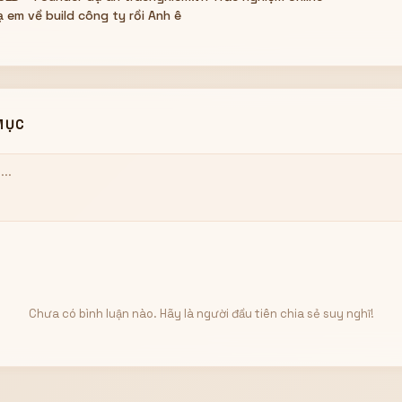
 em về build công ty rồi Anh ê
MỤC
Chưa có bình luận nào. Hãy là người đầu tiên chia sẻ suy nghĩ!