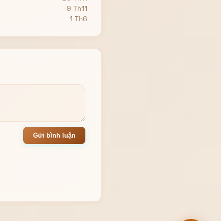
9 Th11
1 Th6
Gửi bình luận