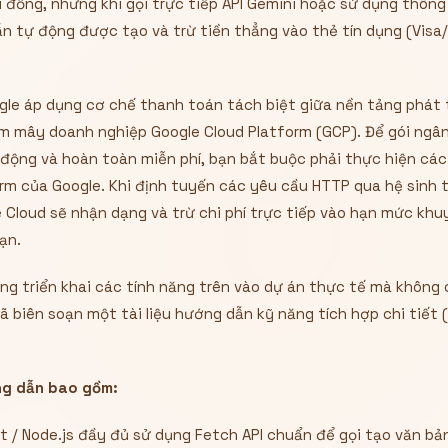
 đồng, nhưng khi gọi trực tiếp API Gemini hoặc sử dụng thông 
n tự động được tạo và trừ tiền thẳng vào thẻ tín dụng (Visa/
gle áp dụng cơ chế thanh toán tách biệt giữa nền tảng phát t
m mây doanh nghiệp Google Cloud Platform (GCP). Để gói ngâ
động và hoàn toàn miễn phí, bạn bắt buộc phải thực hiện các
rm của Google. Khi định tuyến các yêu cầu HTTP qua hệ sinh t
 Cloud sẽ nhận dạng và trừ chi phí trực tiếp vào hạn mức kh
ạn.
g triển khai các tính năng trên vào dự án thực tế mà không c
đã biên soạn một tài liệu hướng dẫn kỹ năng tích hợp chi tiết (
ớng dẫn bao gồm:
 / Node.js đầy đủ sử dụng Fetch API chuẩn để gọi tạo văn bản