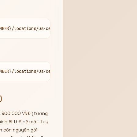
MBER}/locations/us-central1/publishers/google/models/{MO
MBER}/locations/us-central1/publishers/google/models/{MO
)
 7.900.000 VNĐ (tương
nh AI thế hệ mới. Tuy
ẫn còn nguyên gói