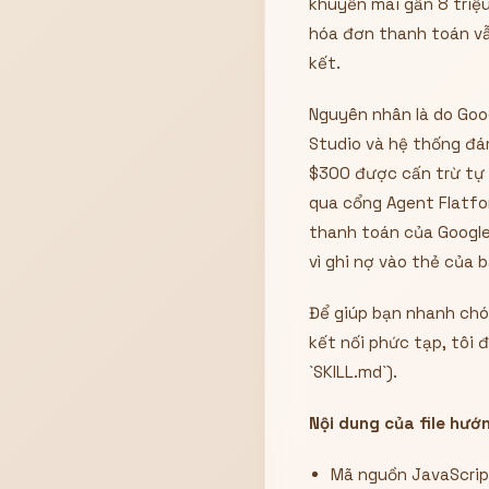
khuyến mãi gần 8 triệu
hóa đơn thanh toán vẫ
kết.
Nguyên nhân là do Goo
Studio và hệ thống đá
$300 được cấn trừ tự 
qua cổng Agent Flatfo
thanh toán của Google
vì ghi nợ vào thẻ của b
Để giúp bạn nhanh chón
kết nối phức tạp, tôi 
`SKILL.md`).
Nội dung của file hư
Mã nguồn JavaScript