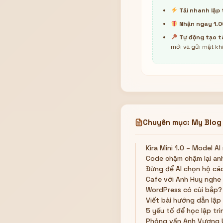
Tải nhanh lập 
Nhận ngay 1.0
Tự động tạo t
mới và gửi mật kh
Chuyên mục: My Blog
Kira Mini 1.0 – Model AI
Code chậm chậm lại an
Đừng để AI chọn hộ cá
Cafe với Anh Huy nghe 
WordPress có cùi bắp?
Viết bài hướng dẫn lập 
5 yếu tố để học lập trì
Phỏng vấn Anh Vương U