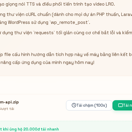
o giọng nói TTS và điều phối tiến trình tạo video LRO.
ng thư viện cURL chuẩn (dành cho mọi dự án PHP thuần, Larav
tảng WordPress sử dụng `wp_remote_post`.
dụng thư viện `requests` tối giản cùng cơ chế bắt lỗi và kiể
ếp file cấu hình hướng dẫn tích hợp này về máy bằng liên kết 
 nâng cấp ứng dụng của mình ngay hôm nay!
m-api.zip
Tải chậm (100s)
Tải 
4
lượt tải
ệt khi ủng hộ 20.000đ tải nhanh