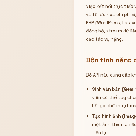
Việc kết nối trực tiếp
Hiển thị
và tối ưu hóa chi phí 
Nhớ tài khoản
Quên mật khẩu ?
PHP (WordPress, Larave
đồng bộ, stream dữ liệ
Đăng nhập
các tác vụ nặng.
Bạn không có tài khoản?
Đăng ký
Bốn tính năng c
Bộ API này cung cấp kh
Sinh văn bản (Gemin
viên có thể tùy chọ
hồi gõ chữ mượt mà
Tạo hình ảnh (Imag
một ảnh tham chiếu 
tiện lợi.