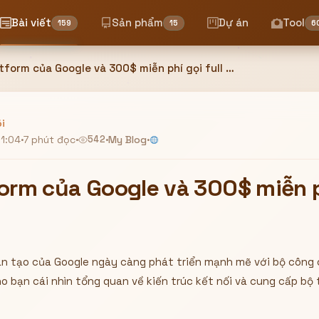
Bài viết
Sản phẩm
Dự án
Tool
159
15
6
Agent Flatform của Google và 300$ miễn phí gọi full API Gemini
i
21:04
·
7 phút đọc
·
542
·
My Blog
·
orm của Google và 300$ miễn ph
hân tạo của Google ngày càng phát triển mạnh mẽ với bộ công 
ho bạn cái nhìn tổng quan về kiến trúc kết nối và cung cấp bộ t