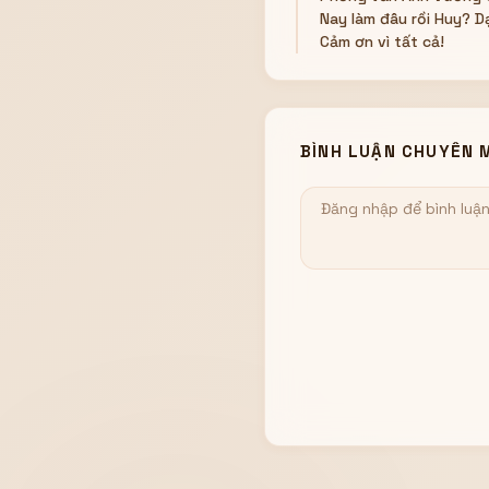
Nay làm đâu rồi Huy? Dạ
Cảm ơn vì tất cả!
BÌNH LUẬN CHUYÊN 