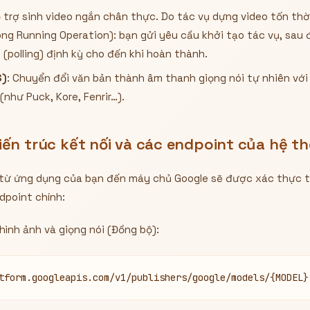
ỗ trợ sinh video ngắn chân thực. Do tác vụ dựng video tốn thờ
ng Running Operation): bạn gửi yêu cầu khởi tạo tác vụ, sau 
h (polling) định kỳ cho đến khi hoàn thành.
S)
: Chuyển đổi văn bản thành âm thanh giọng nói tự nhiên vớ
như Puck, Kore, Fenrir…).
iến trúc kết nối và các endpoint của hệ t
 từ ứng dụng của bạn đến máy chủ Google sẽ được xác thực t
dpoint chính:
hình ảnh và giọng nói (Đồng bộ):
tform.googleapis.com/v1/publishers/google/models/{MODEL}