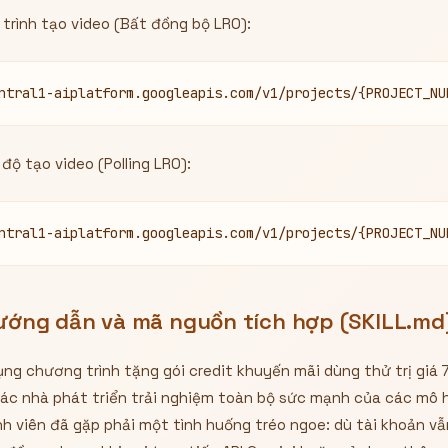
 trình tạo video (Bất đồng bộ LRO):
ntral1-aiplatform.googleapis.com/v1/projects/{PROJECT_NU
độ tạo video (Polling LRO):
ntral1-aiplatform.googleapis.com/v1/projects/{PROJECT_NU
 hướng dẫn và mã nguồn tích hợp (SKILL.md
ụng chương trình tặng gói credit khuyến mãi dùng thử trị giá
c nhà phát triển trải nghiệm toàn bộ sức mạnh của các mô hì
rình viên đã gặp phải một tình huống tréo ngoe: dù tài khoản v