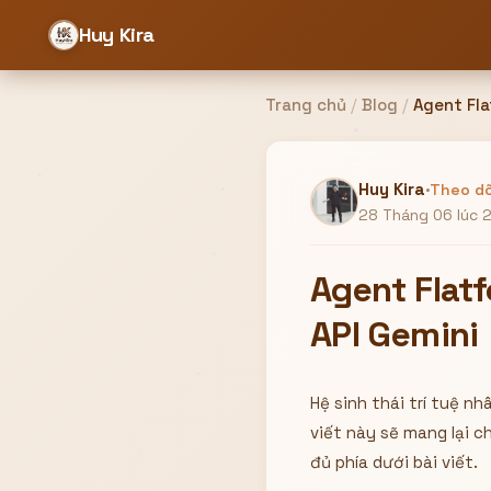
Huy Kira
Trang chủ
/
Blog
/
Đăng nhập
Đăng ký
Huy Kira
·
Theo dõ
28 Tháng 06 lúc 
Bạn cần đăng nhập để sử dụng Website!
Agent Flatf
API Gemini
Hoặc
ZALO ADMIN
Hệ sinh thái trí tuệ n
Nhắn Zalo
Email/Tên đăng nhập
0358949680
viết này sẽ mang lại c
đủ phía dưới bài viết.
Mật khẩu