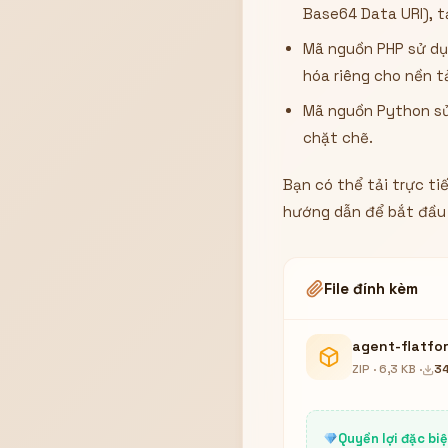
Base64 Data URI), tạ
Mã nguồn PHP sử dụ
hóa riêng cho nền 
Mã nguồn Python sử 
chặt chẽ.
Bạn có thể tải trực ti
hướng dẫn để bắt đầu
File đính kèm
agent-flatfor
ZIP · 6,3 KB ·
3
Quyền lợi đặc bi