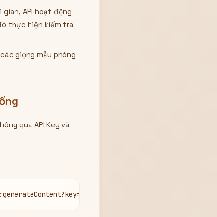
i gian, API hoạt động
đó thực hiện kiểm tra
i các giọng mẫu phòng
hống
hông qua API Key và
:generateContent?key={API_KEY}