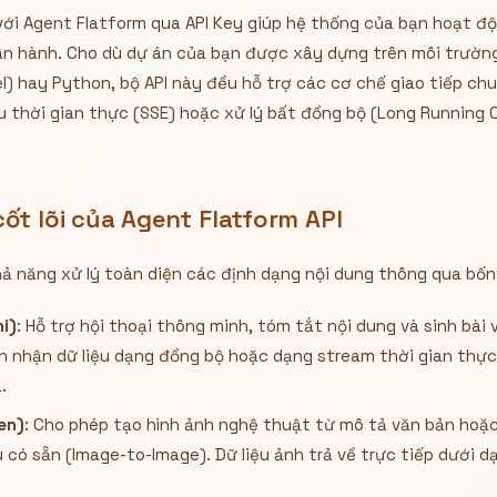
 với Agent Flatform qua API Key giúp hệ thống của bạn hoạt 
vận hành. Cho dù dự án của bạn được xây dựng trên môi trường
l) hay Python, bộ API này đều hỗ trợ các cơ chế giao tiếp ch
u thời gian thực (SSE) hoặc xử lý bất đồng bộ (Long Running 
ốt lõi của Agent Flatform API
ả năng xử lý toàn diện các định dạng nội dung thông qua bốn 
i)
: Hỗ trợ hội thoại thông minh, tóm tắt nội dung và sinh bài 
n nhận dữ liệu dạng đồng bộ hoặc dạng stream thời gian thự
.
en)
: Cho phép tạo hình ảnh nghệ thuật từ mô tả văn bản hoặc
có sẵn (Image-to-Image). Dữ liệu ảnh trả về trực tiếp dưới 