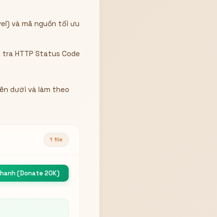
el) và mã nguồn tối ưu
m tra HTTP Status Code
bên dưới và làm theo
1 file
nhanh (Donate 20K)