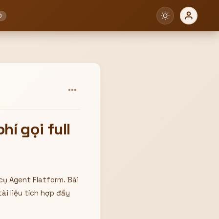
0
•••
í gọi full
cụ Agent Flatform. Bài
ài liệu tích hợp đầy