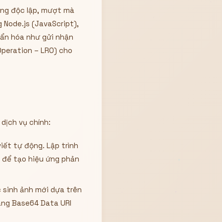
động độc lập, mượt mà
 Node.js (JavaScript),
uẩn hóa như gửi nhận
Operation – LRO) cho
dịch vụ chính:
viết tự động. Lập trình
c để tạo hiệu ứng phản
 sinh ảnh mới dựa trên
dạng Base64 Data URI