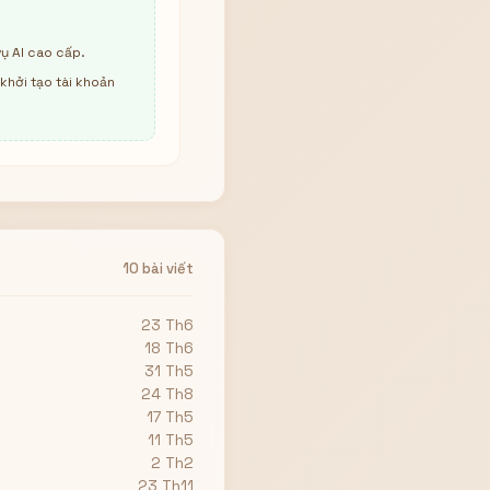
ụ AI cao cấp.
khởi tạo tài khoản
10 bài viết
23 Th6
18 Th6
31 Th5
24 Th8
17 Th5
11 Th5
2 Th2
23 Th11