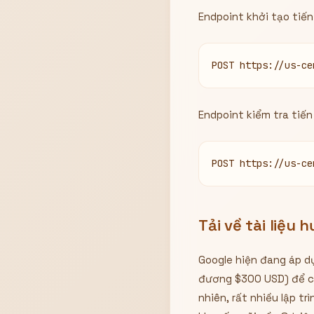
Endpoint khởi tạo tiến
POST https://us-ce
Endpoint kiểm tra tiến 
POST https://us-ce
Tải về tài liệu
Google hiện đang áp d
đương $300 USD) để cá
nhiên, rất nhiều lập t