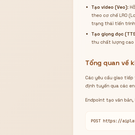
Tạo video (Veo)
: H
theo cơ chế LRO (Lo
trạng thái tiến trìn
Tạo giọng đọc (TT
thu chất lượng cao (
Tổng quan về k
Các yêu cầu giao tiếp
định tuyến qua các en
Endpoint tạo văn bản, 
POST https://aipla