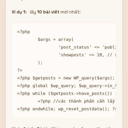
Ví dụ 1:
lấy
10 bài viết
mới nhất:
<?php 

	$args = array(

		'post_status' => 'publish', // Chỉ lấy những bài viết được publish

		'showposts' => 10, // số lượng bài viết

	);

?>

<?php $getposts = new WP_query($args); ?>

<?php global $wp_query; $wp_query->in_the_l
<?php while ($getposts->have_posts()) : $ge
	<?php //các thành phần cần lấy  ?>

<?php endwhile; wp_reset_postdata(); ?>