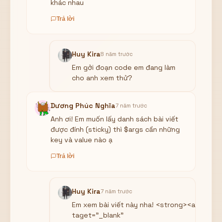
khác nhau
Trả lời
Huy Kira
8 năm trước
Em gởi đoạn code em đang làm
cho anh xem thử?
Dương Phúc Nghĩa
7 năm trước
Anh ơi! Em muốn lấy danh sách bài viết
được đính (sticky) thì $args cần những
key và value nào ạ
Trả lời
Huy Kira
7 năm trước
Em xem bài viết này nha! <strong><a
taget="_blank"