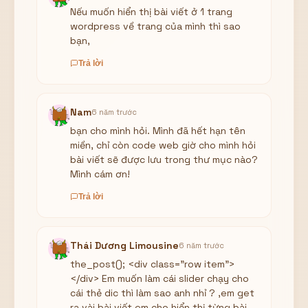
Nếu muốn hiển thị bài viết ở 1 trang
wordpress về trang của mình thì sao
bạn,
Trả lời
Nam
6 năm trước
bạn cho mình hỏi. Mình đã hết hạn tên
miền, chỉ còn code web giờ cho mình hỏi
bài viết sẽ được lưu trong thư mục nào?
Mình cám ơn!
Trả lời
Thái Dương Limousine
6 năm trước
the_post(); <div class="row item">
</div> Em muốn làm cái slider chạy cho
cái thẻ dic thì làm sao anh nhỉ ? ,em get
ra vài bài viết em cho hiển thị từng bài