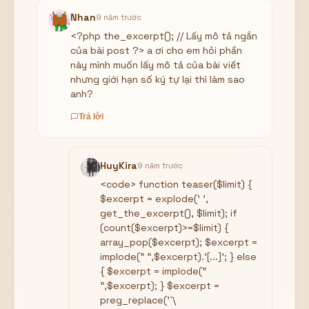
Nhan
9 năm trước
<?php the_excerpt(); // Lấy mô tả ngắn
của bài post ?> a ơi cho em hỏi phần
này mình muốn lấy mô tả của bài viết
nhưng giới hạn số ký tự lại thì làm sao
anh?
Trả lời
HuyKira
9 năm trước
<code> function teaser($limit) {
$excerpt = explode(' ',
get_the_excerpt(), $limit); if
(count($excerpt)>=$limit) {
array_pop($excerpt); $excerpt =
implode(" ",$excerpt).'[...]'; } else
{ $excerpt = implode("
",$excerpt); } $excerpt =
preg_replace('`\