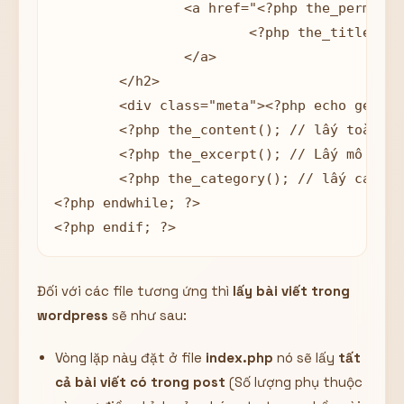
		<a href="<?php the_permalink(); // lấy link của bài viết ?>">

			<?php the_title(); // lấy tiêu đề ?>

		</a>

	</h2>

	<div class="meta"><?php echo get_the_date('d - m -Y'); // lấy ngày post bài ?></div>

	<?php the_content(); // lấy toàn bộ nội dung bài post ?>

	<?php the_excerpt(); // Lấy mô tả ngắn của bài post ?>

	<?php the_category(); // lấy category của bài post này ?>

<?php endwhile; ?>

<?php endif; ?>
Đối với các file tương ứng thì
lấy bài viết trong
wordpress
sẽ như sau:
Vòng lặp này đặt ở file
index.php
nó sẽ lấy
tất
cả bài viết có trong post
(Số lượng phụ thuộc