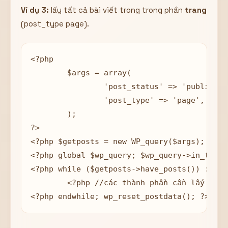
Ví dụ 3:
lấy tất cả bài viết trong trong phần
trang
(post_type page).
<?php 

	$args = array(

		'post_status' => 'publish', // Chỉ lấy những bài viết được publish

		'post_type' => 'page', // số lượng bài viết

	);

?>

<?php $getposts = new WP_query($args); ?>

<?php global $wp_query; $wp_query->in_the_l
<?php while ($getposts->have_posts()) : $ge
	<?php //các thành phần cần lấy  ?>

<?php endwhile; wp_reset_postdata(); ?>