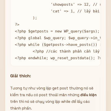
		'showposts' => 12, // số lượng bài viết

		'cat' => 1, // lấy bài viết trong chuyên mục có id là 1

	);

?>

<?php $getposts = new WP_query($args); ?>

<?php global $wp_query; $wp_query->in_the_l
<?php while ($getposts->have_posts()) : $ge
	<?php //các thành phần cần lấy  ?>

<?php endwhile; wp_reset_postdata(); ?>
Giải thích:
Tương tự như vòng lặp get post thường nó sẽ
kiểm tra nếu có post thoải mãn những
điều kiện
trên thì nó sẽ chạy vòng lặp while để lấy các
thành phần.