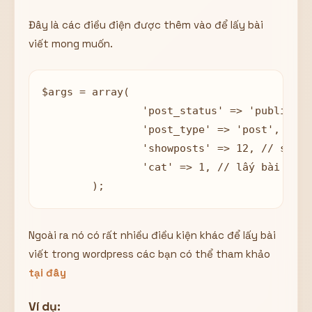
Đây là các điều điện được thêm vào để lấy bài
viết mong muốn.
$args = array(

		'post_status' => 'publish', // Chỉ lấy những bài viết được publish

		'post_type' => 'post', // Lấy những bài viết thuộc post, nếu lấy những bài trong 'trang' thì để là page 

		'showposts' => 12, // số lượng bài viết

		'cat' => 1, // lấy bài viết trong chuyên mục có id là 1

	);
Ngoài ra nó có rất nhiều điều kiện khác để lấy bài
viết trong wordpress các bạn có thể tham khảo
tại đây
Ví dụ: