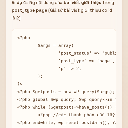
Ví dụ 4:
lấy nội dung của
bài viết giới thiệu
trong
post_type page
(Giả sử bài viết giới thiệu có id
là 2)
<?php 

	$args = array(

		'post_status' => 'publish', // Chỉ lấy những bài viết được publish

		'post_type' => 'page', // số lượng bài viết

                'p' => 2,

	);

?>

<?php $getposts = new WP_query($args); ?>

<?php global $wp_query; $wp_query->in_the_l
<?php while ($getposts->have_posts()) : $ge
	<?php //các thành phần cần lấy  ?>

<?php endwhile; wp_reset_postdata(); ?>