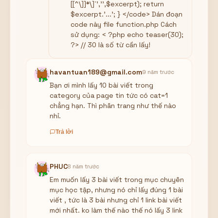
[[^\]]*\]`','',$excerpt); return
$excerpt.'...'; } </code> Dán đoạn
code này file function.php Cách
sử dụng: < ?php echo teaser(30);
?> // 30 là số từ cần lấy!
havantuan189@gmail.com
9 năm trước
Bạn ơi mình lấy 10 bài viết trong
category của page tin tức có cat=1
chẳng hạn. Thì phân trang như thế nào
nhỉ.
Trả lời
PHUC
8 năm trước
Em muốn lấy 3 bài viết trong mục chuyên
mục học tập, nhưng nó chỉ lấy đúng 1 bài
viết , tức là 3 bài nhưng chỉ 1 link bài viết
mới nhất. ko làm thế nào thế nó lấy 3 link