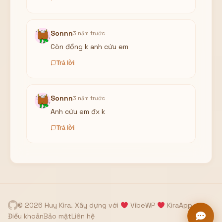
Sonnn
3 năm trước
Còn đồng k anh cứu em
Trả lời
Sonnn
3 năm trước
Anh cứu em đx k
Trả lời
© 2026 Huy Kira. Xây dựng với
VibeWP
KiraApp
Điều khoản
Bảo mật
Liên hệ