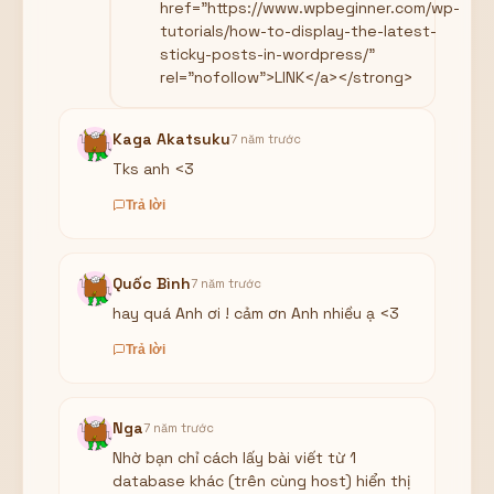
href="https://www.wpbeginner.com/wp-
tutorials/how-to-display-the-latest-
sticky-posts-in-wordpress/"
rel="nofollow">LINK</a></strong>
Kaga Akatsuku
7 năm trước
Tks anh <3
Trả lời
Quốc Bình
7 năm trước
hay quá Anh ơi ! cảm ơn Anh nhiều ạ <3
Trả lời
Nga
7 năm trước
Nhờ bạn chỉ cách lấy bài viết từ 1
database khác (trên cùng host) hiển thị