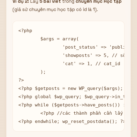
Ví dụ 2:
Lấy
5 bài viết
trong
chuyên mục Học tập
(giả sử chuyên mục học tập có id là 1).
<?php 

	$args = array(

		'post_status' => 'publish', // Chỉ lấy những bài viết được publish

		'showposts' => 5, // số lượng bài viết

                'cat' => 1, // cat_id

	);

?>

<?php $getposts = new WP_query($args); ?>

<?php global $wp_query; $wp_query->in_the_l
<?php while ($getposts->have_posts()) : $ge
	<?php //các thành phần cần lấy  ?>
