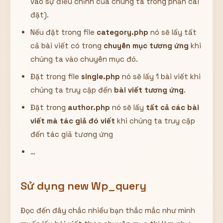
vào sự điều chỉnh của chúng ta trong phần cài
đặt).
Nếu đặt trong file
category.php
nó sẽ lấy tất
cả bài viết có trong
chuyên mục tương ứng
khi
chúng ta vào chuyên mục đó.
Đặt trong file
single.php
nó sẽ lấy 1 bài viết khi
chúng ta truy cập đến
bài viết tương ứng
.
Đặt trong
author.php
nó sẽ lấy
tất cả các bài
viết mà tác giả đó viết
khi chúng ta truy cập
đến tác giả tương ứng
…
Sử dụng new Wp_query
Đọc đến đây chắc nhiều bạn thắc mắc như mình