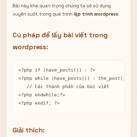
Bài này khá quan trọng chúng ta sẽ sử dụng
Hiển thị
xuyên suốt trong quá trình
lập trình wordpress
Nhớ tài khoản
Quên mật khẩu ?
Đăng nhập
Cú pháp để lấy bài viết trong
Bạn không có tài khoản?
Đăng ký
wordpress:
<?php if (have_posts()) : ?>

<?php while (have_posts()) : the_post(); ?>

   // Các thành phần của bài viết

<?php endwhile;?>

<?php endif; ?>
Giải thích: