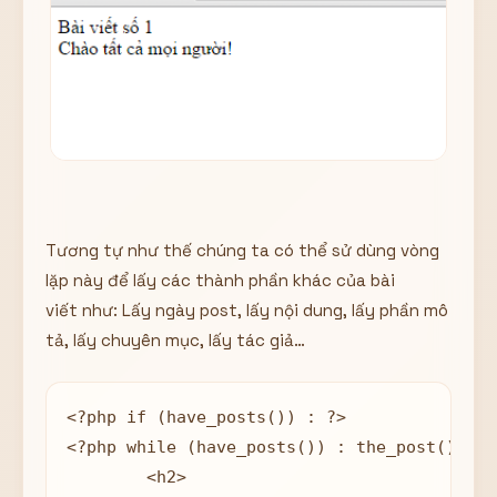
Tương tự như thế chúng ta có thể sử dùng vòng
lặp này để lấy các thành phần khác của bài
viết như: Lấy ngày post, lấy nội dung, lấy phần mô
tả, lấy chuyên mục, lấy tác giả…
<?php if (have_posts()) : ?>

<?php while (have_posts()) : the_post(); ?>

	<h2>
