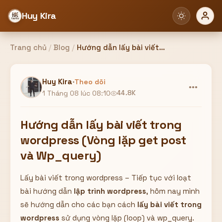
Huy Kira
Trang chủ
/
Blog
/
Hướng dẫn lấy bài viết trong wordpress (Vòng lặp get post và Wp_query)
Đăng nhập
Đăng ký
Huy Kira
·
Theo dõi
•••
1 Tháng 08 lúc 08:10
44.8K
Bạn cần đăng nhập để sử dụng Website!
Hướng dẫn lấy bài viết trong
wordpress (Vòng lặp get post
và Wp_query)
Hoặc
Lấy bài viết trong wordpress – Tiếp tục với loạt
ZALO ADMIN
Nhắn Zalo
Email/Tên đăng nhập
0358949680
bài hướng dẫn
lập trình wordpress
, hôm nay mình
sẽ hướng dẫn cho các bạn cách
lấy bài viết trong
Mật khẩu
wordpress
sử dụng vòng lặp (loop) và wp_query.