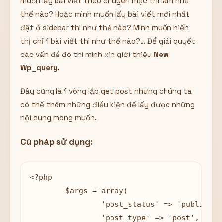
muốn lấy bài viết theo chuyên mục thì làm như
thế nào? Hoặc mình muốn lấy bài viết mới nhất
đặt ở sidebar thì như thế nào? Mình muốn hiển
thị chỉ 1 bài viết thì như thế nào?… Để giải quyết
các vấn đề đó thì mình xin giới thiệu
New
Wp_query.
Đây cũng là 1 vòng lặp get post nhưng chúng ta
có thể thêm những điều kiện để lấy được những
nội dung mong muốn.
Cú pháp sử dụng:
<?php 

	$args = array(

		'post_status' => 'publish', // Chỉ lấy những bài viết được publish

		'post_type' => 'post', // Lấy những bài viết thuộc post, nếu lấy những bài trong 'trang' thì để là page 
