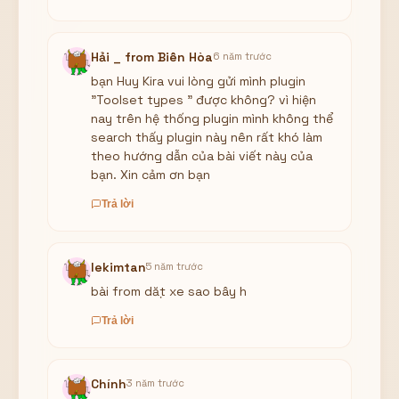
Hải _ from Biên Hòa
6 năm trước
bạn Huy Kira vui lòng gửi mình plugin
"Toolset types " được không? vì hiện
nay trên hệ thống plugin mình không thể
search thấy plugin này nên rất khó làm
theo hướng dẫn của bài viết này của
bạn. Xin cảm ơn bạn
Trả lời
lekimtan
5 năm trước
bài from dặt xe sao bây h
Trả lời
Chính
3 năm trước