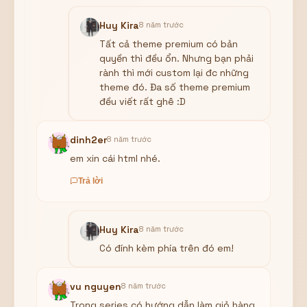
Huy Kira
8 năm trước
Tất cả theme premium có bản
quyền thì đều ổn. Nhưng bạn phải
rành thì mới custom lại đc những
theme đó. Đa số theme premium
đều viết rất ghê :D
dinh2er
8 năm trước
em xin cái html nhé.
Trả lời
Huy Kira
8 năm trước
Có đính kèm phía trên đó em!
vu nguyen
8 năm trước
Trong series có hướng dẫn làm giỏ hàng