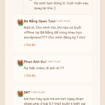
Vợ sinh tạm dừng tí. Cuối tuần sau
quay lại nha :)
Đà Nẵng Open Tour
7 năm trước
Add ơi, Cho mình hỏi, khi nào có buổi
offline tại Đà Nẵng để cùng nhau học
wordpress??? Cho mình đăng ký 1 slot
Trả lời
Phan Anh Vui
7 năm trước
Ra tiếp video đi anh ơi.??
Trả lời
DAT
7 năm trước
bài học hay quá mà em kẹt ngay đoạn
slider.php ở bài 5.1 thật buồn k biết sai