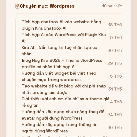
Chuyên mục: Wordpress
10 bài viết
Tích hợp chatbox AI vào website bằng
18 Th6
plugin Kira Chatbox AI
Tích hợp AI vào WordPress với Plugin Kira
9 Th6
AI
Kira AI – Nền tảng trí tuệ nhận tạo cá
30 Th5
nhân
Blog Huy Kira 2026 – Theme WordPress
29 Th5
profile cá nhân tích hợp AI
Hướng dẫn viết widget bài viết theo
5 Th6
chuyên mục trong wordpress
Tạo website để viết blog với chi phí thấp
31 Th5
nhất ai cũng làm được
Giới thiệu với anh em địa chỉ mua theme giá
4 Th8
rẻ uy tín
Hướng dẫn xây dựng chức năng thay đổi
24 Th5
avatar người dùng WordPress
Hướng dẫn xây dựng trang thông tin
10 Th5
người dùng WordPress