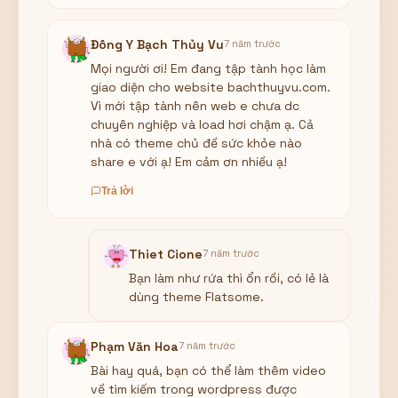
Đông Y Bạch Thủy Vu
7 năm trước
Mọi người ơi! Em đang tập tành học làm
giao diện cho website bachthuyvu.com.
Vì mới tập tành nên web e chưa dc
chuyên nghiệp và load hơi chậm ạ. Cả
nhà có theme chủ đề sức khỏe nào
share e với ạ! Em cảm ơn nhiều ạ!
Trả lời
Thiet Cione
7 năm trước
Bạn làm như rứa thì ổn rồi, có lẻ là
dùng theme Flatsome.
Phạm Văn Hoa
7 năm trước
Bài hay quá, bạn có thể làm thêm video
về tìm kiếm trong wordpress được