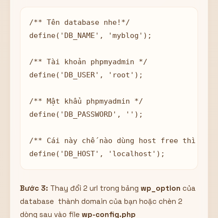
/** Tên database nhe!*/

define('DB_NAME', 'myblog');

/** Tài khoản phpmyadmin */

define('DB_USER', 'root');

/** Mật khẩu phpmyadmin */

define('DB_PASSWORD', '');

/** Cái này chế nào dùng host free thì sửa 
define('DB_HOST', 'localhost');
Bước 3:
Thay đổi 2 url trong bảng
wp_option
của
database thành domain của bạn hoặc chèn 2
dòng sau vào file
wp-config.php