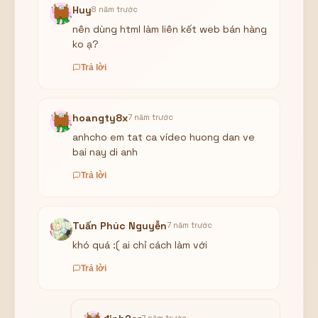
Huy
8 năm trước
nên dùng html làm liên kết web bán hàng
ko ạ?
Trả lời
hoangty8x
7 năm trước
anhcho em tat ca vídeo huong dan ve
bai nay di anh
Trả lời
Tuấn Phúc Nguyễn
7 năm trước
khó quá :( ai chỉ cách làm với
Trả lời