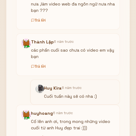
nưa ,làm video web đa ngôn ngữ nưa nha
bạn ???
Trả lời
Thành Lập
6 năm trước
các phần cuối sao chưa có video em vậy
bạn
Trả lời
Huy Kira
6 năm trước
Cuối tuần này sẽ có nha :)
huyhoang
6 năm trước
Cố lên anh ơi, trong mong những video
cuối từ anh Huy đẹp trai :)))