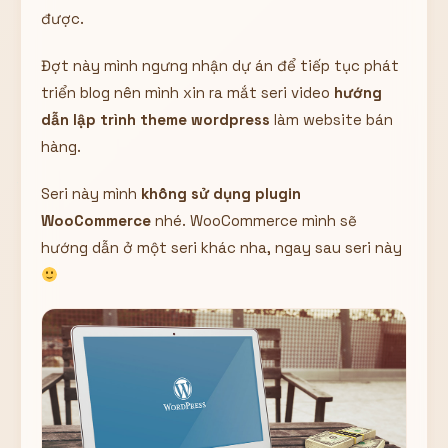
được.
Hiển thị
Nhớ tài khoản
Quên mật khẩu ?
Đợt này mình ngưng nhận dự án để tiếp tục phát
triển blog nên mình xin ra mắt seri video
hướng
Đăng nhập
dẫn lập trình theme wordpress
làm website bán
hàng.
Bạn không có tài khoản?
Đăng ký
Seri này mình
không sử dụng plugin
WooCommerce
nhé. WooCommerce mình sẽ
hướng dẫn ở một seri khác nha, ngay sau seri này