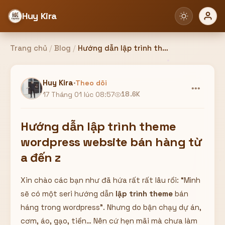
Huy Kira
Trang chủ
/
Blog
/
Hướng dẫn lập trình theme wordpress website bán hàng từ a đến z
Đăng nhập
Đăng ký
Huy Kira
·
Theo dõi
•••
17 Tháng 01 lúc 08:57
18.6K
Bạn cần đăng nhập để sử dụng Website!
Hướng dẫn lập trình theme
wordpress website bán hàng từ
a đến z
Hoặc
Xin chào các bạn như đã hứa rất rất lâu rồi: “Mình
ZALO ADMIN
Nhắn Zalo
Email/Tên đăng nhập
0358949680
sẽ có một seri hướng dẫn
lập trình theme
bán
háng trong wordpress”. Nhưng do bận chạy dự án,
Mật khẩu
cơm, áo, gạo, tiền… Nên cứ hẹn mãi mà chưa làm