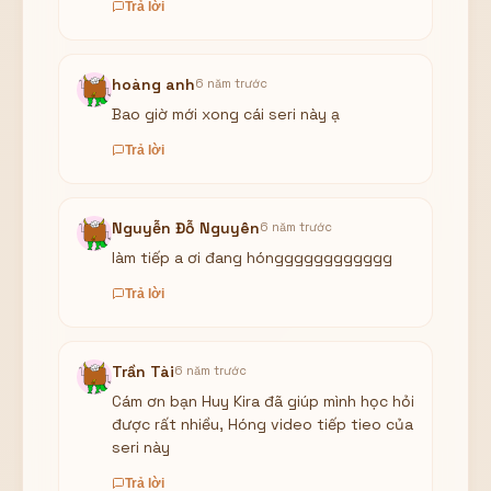
Trả lời
hoàng anh
6 năm trước
Bao giờ mới xong cái seri này ạ
Trả lời
Nguyễn Đỗ Nguyên
6 năm trước
làm tiếp a ơi đang hóngggggggggggg
Trả lời
Trần Tài
6 năm trước
Cám ơn bạn Huy Kira đã giúp mình học hỏi
được rất nhiều, Hóng video tiếp tieo của
seri này
Trả lời