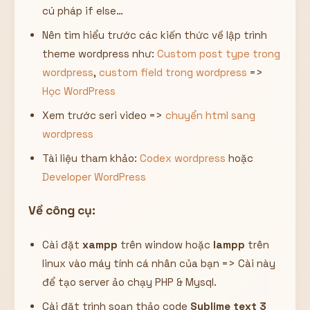
cú pháp if else…
Nên tìm hiểu trước các kiến thức về lập trình
theme wordpress như:
Custom post type trong
wordpress
,
custom field trong wordpress
=>
Học WordPress
Xem trước seri video =>
chuyển html sang
wordpress
Tài liệu tham khảo:
Codex wordpress
hoặc
Developer WordPress
Về công cụ:
Cài đặt
xampp
trên window hoặc
lampp
trên
linux vào máy tính cá nhân của bạn => Cài này
để tạo server ảo chạy PHP & Mysql.
Cài đặt trình soạn thảo code
Sublime text 3