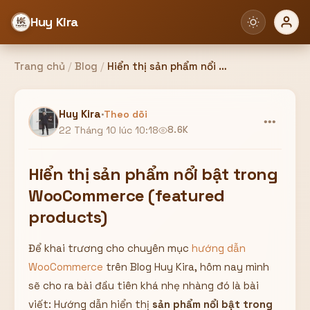
Huy Kira
Trang chủ
/
Blog
/
Hiển thị sản phẩm nổi bật trong WooCommerce (featured products)
Đăng nhập
Đăng ký
Huy Kira
·
Theo dõi
•••
22 Tháng 10 lúc 10:18
8.6K
Bạn cần đăng nhập để sử dụng Website!
Hiển thị sản phẩm nổi bật trong
WooCommerce (featured
products)
Hoặc
Để khai trương cho chuyên mục
hướng dẫn
ZALO ADMIN
Nhắn Zalo
Email/Tên đăng nhập
0358949680
WooCommerce
trên Blog Huy Kira, hôm nay mình
sẽ cho ra bài đầu tiên khá nhẹ nhàng đó là bài
Mật khẩu
viết: Hướng dẫn hiển thị
sản phẩm nổi bật trong