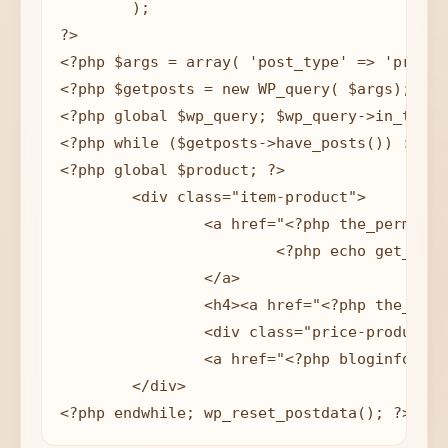
	);

?>

<?php $args = array( 'post_type' => 'produc
<?php $getposts = new WP_query( $args);?>

<?php global $wp_query; $wp_query->in_the_l
<?php while ($getposts->have_posts()) : $ge
<?php global $product; ?>

	<div class="item-product">

		<a href="<?php the_permalink(); ?>">

			<?php echo get_the_post_thumbnail(get_the_ID(), 'thumnail', array( 'class' =>'thumnail') ); ?>

		</a>

		<h4><a href="<?php the_permalink(); ?>"><?php the_title(); ?></a></h4>

		<div class="price-product"><?php echo $product->get_price_html(); ?></div>

		<a href="<?php bloginfo('url'); ?>?add-to-cart=<?php the_ID(); ?>">Thêm vào giỏ</a>

	</div>

<?php endwhile; wp_reset_postdata(); ?>