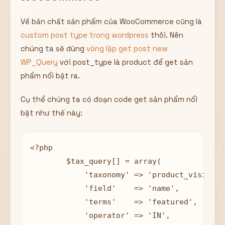
Về bản chất sản phẩm của WooCommerce cũng là
custom post type trong wordpress
thôi. Nên
chúng ta sẽ dùng
vòng lặp get post new
WP_Query
với post_type là product để get sản
phẩm nổi bật ra.
Cụ thể chúng ta có đoạn code get sản phẩm nổi
bật như thế này:
<?php

	$tax_query[] = array(

	    'taxonomy' => 'product_visibility',

	    'field'    => 'name',

	    'terms'    => 'featured',

	    'operator' => 'IN',
