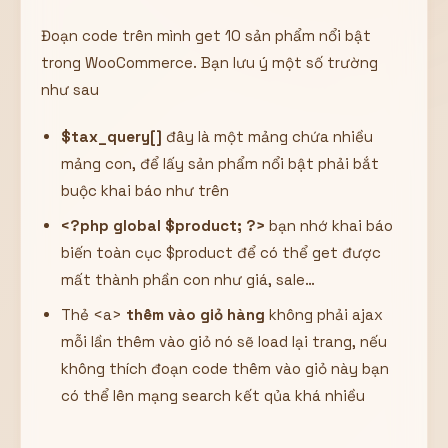
Đoạn code trên mình get 10 sản phẩm nổi bật
trong WooCommerce. Bạn lưu ý một số trường
như sau
$tax_query[]
đây là một mảng chứa nhiều
mảng con, để lấy sản phẩm nổi bật phải bắt
buộc khai báo như trên
<?php global $product; ?>
bạn nhớ khai báo
biến toàn cục $product để có thể get được
mất thành phần con như giá, sale…
Thẻ <a>
thêm vào giỏ hàng
không phải ajax
mỗi lần thêm vào giỏ nó sẽ load lại trang, nếu
không thích đoạn code thêm vào giỏ này bạn
có thể lên mạng search kết qủa khá nhiều