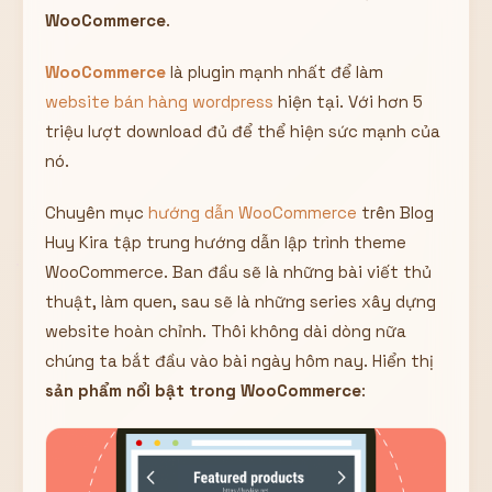
WooCommerce
.
Hiển thị
Nhớ tài khoản
Quên mật khẩu ?
WooCommerce
là plugin mạnh nhất để làm
website bán hàng wordpress
hiện tại. Với hơn 5
Đăng nhập
triệu lượt download đủ để thể hiện sức mạnh của
nó.
Bạn không có tài khoản?
Đăng ký
Chuyên mục
hướng dẫn WooCommerce
trên Blog
Huy Kira tập trung hướng dẫn lập trình theme
WooCommerce. Ban đầu sẽ là những bài viết thủ
thuật, làm quen, sau sẽ là những series xây dựng
website hoàn chỉnh. Thôi không dài dòng nữa
chúng ta bắt đầu vào bài ngày hôm nay. Hiển thị
sản phẩm nổi bật trong WooCommerce
: