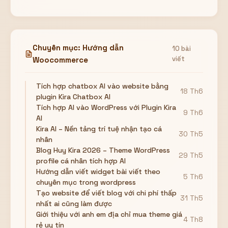
Chuyên mục: Hướng dẫn
10 bài
viết
Woocommerce
Tích hợp chatbox AI vào website bằng
18 Th6
plugin Kira Chatbox AI
Tích hợp AI vào WordPress với Plugin Kira
9 Th6
AI
Kira AI – Nền tảng trí tuệ nhận tạo cá
30 Th5
nhân
Blog Huy Kira 2026 – Theme WordPress
29 Th5
profile cá nhân tích hợp AI
Hướng dẫn viết widget bài viết theo
5 Th6
chuyên mục trong wordpress
Tạo website để viết blog với chi phí thấp
31 Th5
nhất ai cũng làm được
Giới thiệu với anh em địa chỉ mua theme giá
4 Th8
rẻ uy tín