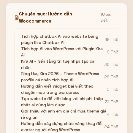
Chuyên mục: Hướng dẫn
10 bài
viết
Woocommerce
Tích hợp chatbox AI vào website bằng
18 Th6
plugin Kira Chatbox AI
Tích hợp AI vào WordPress với Plugin Kira
9 Th6
AI
Kira AI – Nền tảng trí tuệ nhận tạo cá
30 Th5
nhân
Blog Huy Kira 2026 – Theme WordPress
29 Th5
profile cá nhân tích hợp AI
Hướng dẫn viết widget bài viết theo
5 Th6
chuyên mục trong wordpress
Tạo website để viết blog với chi phí thấp
31 Th5
nhất ai cũng làm được
Giới thiệu với anh em địa chỉ mua theme giá
4 Th8
rẻ uy tín
Hướng dẫn xây dựng chức năng thay đổi
24 Th5
avatar người dùng WordPress