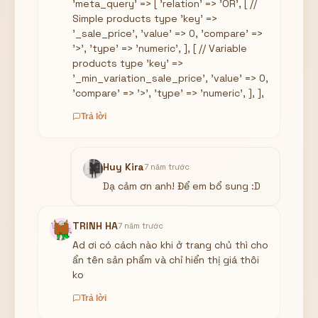
'meta_query' => [ 'relation' => 'OR', [ //
Simple products type 'key' =>
'_sale_price', 'value' => 0, 'compare' =>
'>', 'type' => 'numeric', ], [ // Variable
products type 'key' =>
'_min_variation_sale_price', 'value' => 0,
'compare' => '>', 'type' => 'numeric', ], ],
Trả lời
Huy Kira
7 năm trước
Dạ cảm ơn anh! Để em bổ sung :D
TRINH HA
7 năm trước
Ad ơi có cách nào khi ở trang chủ thì cho
ẩn tên sản phẩm và chỉ hiển thị giá thôi
ko
Trả lời