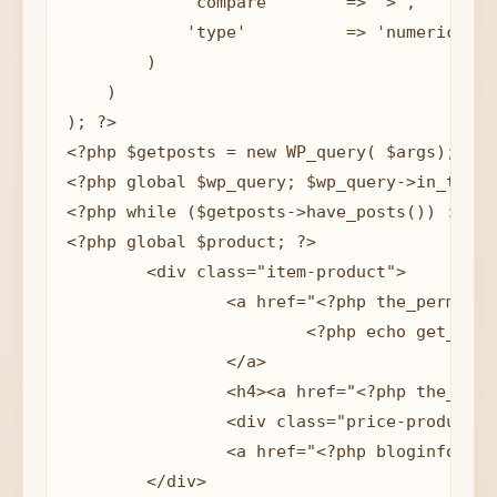
            'compare'       => '>',

            'type'          => 'numeric'

        )

    )

); ?>

<?php $getposts = new WP_query( $args);?>

<?php global $wp_query; $wp_query->in_the_l
<?php while ($getposts->have_posts()) : $ge
<?php global $product; ?>

	<div class="item-product">

		<a href="<?php the_permalink(); ?>">

			<?php echo get_the_post_thumbnail(get_the_ID(), 'thumnail', array( 'class' =>'thumnail') ); ?>

		</a>

		<h4><a href="<?php the_permalink(); ?>"><?php the_title(); ?></a></h4>

		<div class="price-product"><?php echo $product->get_price_html(); ?></div>

		<a href="<?php bloginfo('url'); ?>?add-to-cart=<?php the_ID(); ?>">Thêm vào giỏ</a>

	</div>
