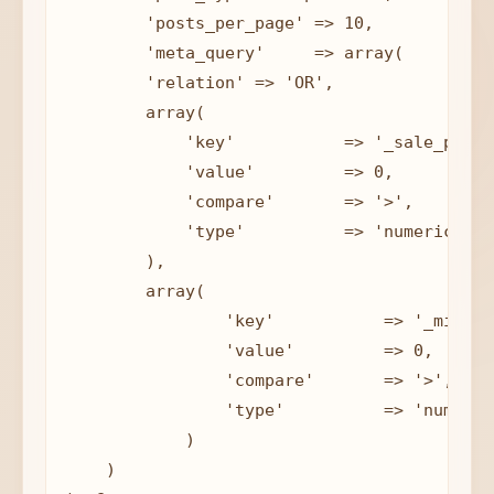
	'posts_per_page' => 10, 

	'meta_query'     => array(

        'relation' => 'OR',

        array(

            'key'           => '_sale_price'
            'value'         => 0,

            'compare'       => '>',

            'type'          => 'numeric'

        ),

        array(

	        'key'           => '_min_variation_sale_price',

	        'value'         => 0,

	        'compare'       => '>',

	        'type'          => 'numeric'

	    )

    )
