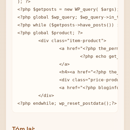
); ?>

<?php $getposts = new WP_query( $args);?>

<?php global $wp_query; $wp_query->in_the_l
<?php while ($getposts->have_posts()) : $ge
<?php global $product; ?>

	<div class="item-product">

		<a href="<?php the_permalink(); ?>">

			<?php echo get_the_post_thumbnail(get_the_ID(), 'thumnail', array( 'class' =>'thumnail') ); ?>

		</a>

		<h4><a href="<?php the_permalink(); ?>"><?php the_title(); ?></a></h4>

		<div class="price-product"><?php echo $product->get_price_html(); ?></div>

		<a href="<?php bloginfo('url'); ?>?add-to-cart=<?php the_ID(); ?>">Thêm vào giỏ</a>

	</div>

<?php endwhile; wp_reset_postdata();?>
Tóm lại: