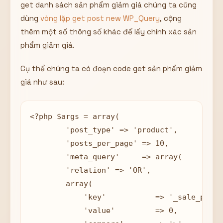
get danh sách sản phẩm giảm giá chúng ta cũng
dùng
vòng lặp get post new WP_Query
, cộng
thêm một số thông số khác để lấy chính xác sản
phẩm giảm giá.
Cụ thể chúng ta có đoạn code get sản phẩm giảm
giá như sau:
<?php $args = array( 

	'post_type' => 'product',

	'posts_per_page' => 10, 

	'meta_query'     => array(

        'relation' => 'OR',

        array(

            'key'           => '_sale_price'
            'value'         => 0,
