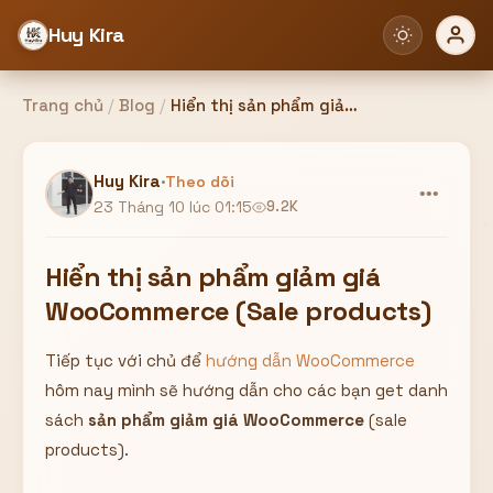
Huy Kira
Trang chủ
/
Blog
/
Hiển thị sản phẩm giảm giá WooCommerce (Sale products)
Đăng nhập
Đăng ký
Huy Kira
·
Theo dõi
•••
23 Tháng 10 lúc 01:15
9.2K
Bạn cần đăng nhập để sử dụng Website!
Hiển thị sản phẩm giảm giá
WooCommerce (Sale products)
Tiếp tục với chủ để
hướng dẫn WooCommerce
Hoặc
hôm nay mình sẽ hướng dẫn cho các bạn get danh
ZALO ADMIN
Nhắn Zalo
Email/Tên đăng nhập
sách
sản phẩm giảm giá WooCommerce
(sale
0358949680
products).
Mật khẩu