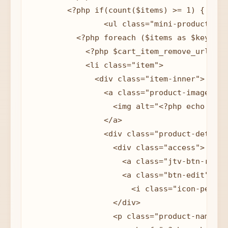
	<?php if(count($items) >= 1) { ?>

		<ul class="mini-products-list" id="cart-sidebar">

          <?php foreach ($items as $key => 
            <?php $cart_item_remove_url = w
            <li class="item">

              <div class="item-inner">

                <a class="product-image" ti
                  <img alt="<?php echo get_
                </a>

                <div class="product-details"
                  <div class="access">

                    <a class="jtv-btn-remov
                    <a class="btn-edit" tit
                      <i class="icon-pencil
                  </div>

                  <p class="product-name">
