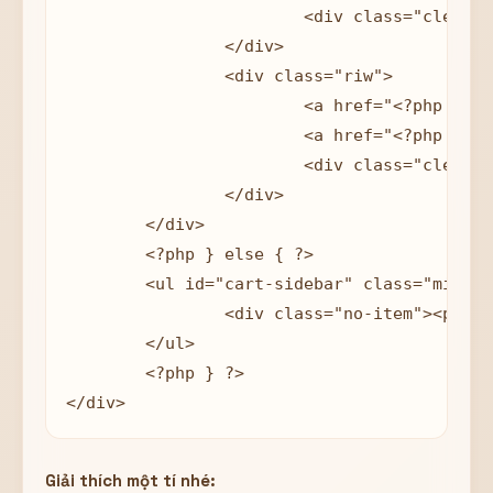
        		<div class="clear"></div>

        	</div>

        	<div class="riw">

        		<a href="<?php bloginfo('url'); ?>/thanh-toan"><span>Thanh Toán</span></a>

        		<a href="<?php bloginfo('url'); ?>/gio-hang"><span>Giỏ hàng</span></a>

        		<div class="clear"></div>

        	</div>    

        </div>

	<?php } else { ?>			

	<ul id="cart-sidebar" class="mini-products-list count_li">

		<div class="no-item"><p>Không có sản phẩm nào trong giỏ hàng.</p></div>

	</ul>

	<?php } ?>

</div>
Giải thích một tí nhé: