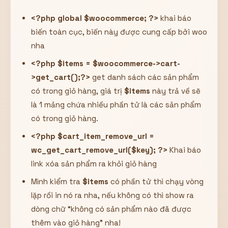
<?php global $woocommerce; ?>
khai báo
biến toàn cục, biến này được cung cấp bởi woo
nha
<?php $items = $woocommerce->cart-
>get_cart();?>
get danh sách các sản phẩm
có trong giỏ hàng, giá trị
$items
này trả về sẽ
là 1 mảng chứa nhiều phần tử là các sản phẩm
có trong giỏ hàng.
<?php $cart_item_remove_url =
wc_get_cart_remove_url($key); ?>
Khai báo
link xóa sản phẩm ra khỏi giỏ hàng
Mình kiểm tra
$items
có phần tử thì chạy vòng
lặp rồi in nó ra nha, nếu không có thì show ra
dòng chữ “không có sản phẩm nào đã được
thêm vào giỏ hàng” nha!