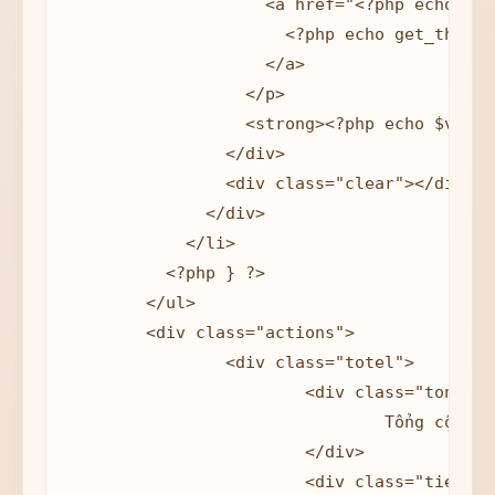
                    <a href="<?php echo get
                      <?php echo get_the_ti
                    </a>

                  </p>

                  <strong><?php echo $value
                </div>

                <div class="clear"></div>

              </div>

            </li>

          <?php } ?>

        </ul>

        <div class="actions">

        	<div class="totel">

        		<div class="tong">

        			Tổng cộng:

        		</div>

        		<div class="tien"><?php echo WC()->cart->get_cart_total(); ?></div>
