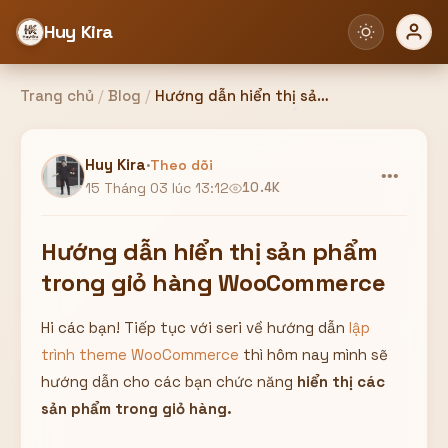
Huy Kira
Trang chủ
/
Blog
/
Hướng dẫn hiển thị sản phẩm trong giỏ hàng WooCommerce
Đăng nhập
Đăng ký
Huy Kira
·
Theo dõi
•••
15 Tháng 03 lúc 13:12
10.4K
Bạn cần đăng nhập để sử dụng Website!
Hướng dẫn hiển thị sản phẩm
trong giỏ hàng WooCommerce
Hi các bạn! Tiếp tục với seri về hướng dẫn
lập
Hoặc
trình theme WooCommerce
thì hôm nay mình sẽ
ZALO ADMIN
Nhắn Zalo
Email/Tên đăng nhập
hướng dẫn cho các bạn chức năng
hiển thị các
0358949680
sản phẩm trong giỏ hàng.
Mật khẩu