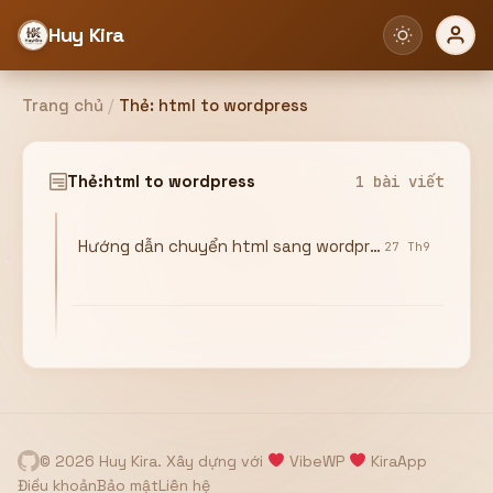
Huy Kira
Trang chủ
/
Thẻ:
html to wordpress
Đăng nhập
Đăng ký
Thẻ:
html to wordpress
1 bài viết
Hướng dẫn chuyển html sang wordpress từ A đến Z
Bạn cần đăng nhập để sử dụng Website!
27 Th9
Hoặc
ZALO ADMIN
Nhắn Zalo
Email/Tên đăng nhập
0358949680
© 2026 Huy Kira. Xây dựng với
VibeWP
KiraApp
Mật khẩu
Điều khoản
Bảo mật
Liên hệ