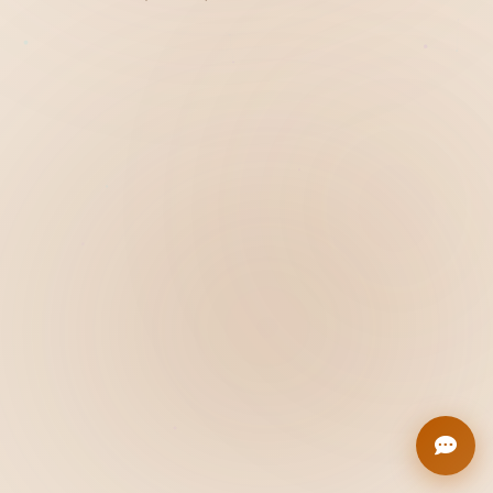
Hiển thị
Nhớ tài khoản
Quên mật khẩu ?
Đăng nhập
Bạn không có tài khoản?
Đăng ký