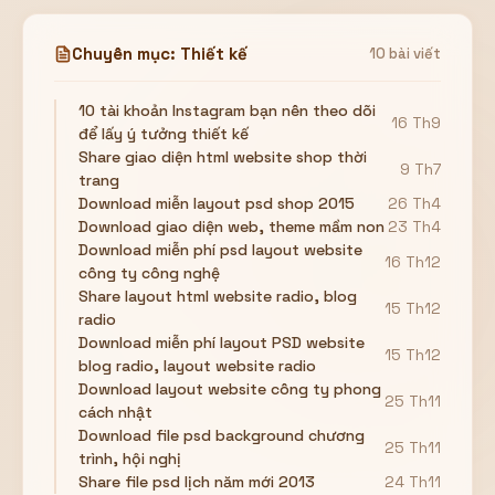
Chuyên mục: Thiết kế
10 bài viết
10 tài khoản Instagram bạn nên theo dõi
16 Th9
để lấy ý tưởng thiết kế
Share giao diện html website shop thời
9 Th7
trang
Download miễn layout psd shop 2015
26 Th4
Download giao diện web, theme mầm non
23 Th4
Download miễn phí psd layout website
16 Th12
công ty công nghệ
Share layout html website radio, blog
15 Th12
radio
Download miễn phí layout PSD website
15 Th12
blog radio, layout website radio
Download layout website công ty phong
25 Th11
cách nhật
Download file psd background chương
25 Th11
trình, hội nghị
Share file psd lịch năm mới 2013
24 Th11