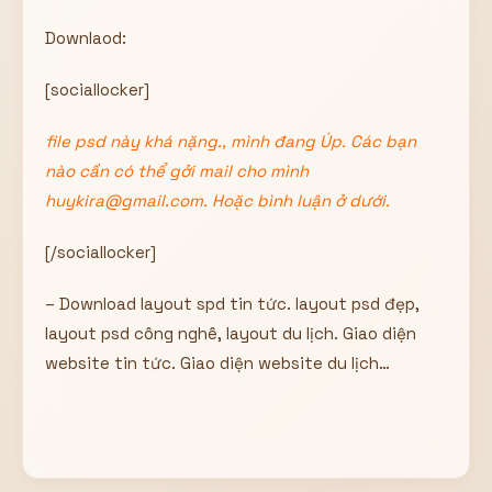
Hiển thị
Downlaod:
Nhớ tài khoản
Quên mật khẩu ?
[sociallocker]
Đăng nhập
file psd này khá nặng., mình đang Úp. Các bạn
Bạn không có tài khoản?
Đăng ký
nào cần có thể gởi mail cho mình
huykira@gmail.com. Hoặc bình luận ở dưới.
[/sociallocker]
– Download layout spd tin tức. layout psd đẹp,
layout psd công nghê, layout du lịch. Giao diện
website tin tức. Giao diện website du lịch…