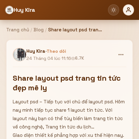
Huy Kira
Trang chủ
/
Blog
/
Share layout psd trang tin tức đẹp mê ly
Đăng nhập
Đăng ký
Huy Kira
·
Theo dõi
•••
24 Tháng 04 lúc 11:16
6.7K
Bạn cần đăng nhập để sử dụng Website!
Share layout psd trang tin tức
đẹp mê ly
Layout psd – Tiếp tục với chủ để layout psd. Hôm
Hoặc
nay mình tiếp tục share 1 layout tin tức. Với
ZALO ADMIN
Nhắn Zalo
Email/Tên đăng nhập
layout này bạn có thể tùy biến làm trang tin tức
0358949680
về công nghệ, Trang tin tức du lịch…
Giao diện thiết kế phẳng hợp với xu thế hiện nay.
Mật khẩu