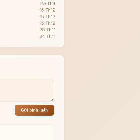
23 Th4
16 Th12
15 Th12
15 Th12
25 Th11
24 Th11
Gửi bình luận