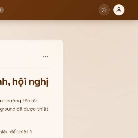
0
•••
h, hội nghị
hấu thường tốn rất
kground đã được thiết
iều để thiết 1