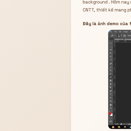
background . Hôm nay m
Hiển thị
CNTT, thiết kế mang p
Nhớ tài khoản
Quên mật khẩu ?
Đây là ảnh demo của f
Đăng nhập
Bạn không có tài khoản?
Đăng ký