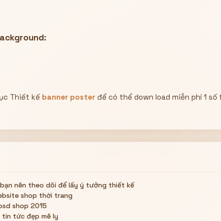
background:
ục Thiết kế
banner poster
để có thể down load miễn phí 1 số f
 bạn nên theo dõi để lấy ý tưởng thiết kế
ebsite shop thời trang
psd shop 2015
 tin tức đẹp mê ly