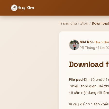
Huy Kira
Trang chủ
/
Blog
/
Download 
Đăng nhập
Đăng ký
Mai Nhi
·
Theo dõi
25 Tháng 11 lúc 0
Bạn cần đăng nhập để sử dụng Website!
Download f
File psd
-Khi tổ chức 1 
Hoặc
nhiều thời gian. Để t
ZALO ADMIN
Nhắn Zalo
kế sẵn nội dung để làm
Email/Tên đăng nhập
0358949680
Vì vậy để có 1 sân khấ
Mật khẩu