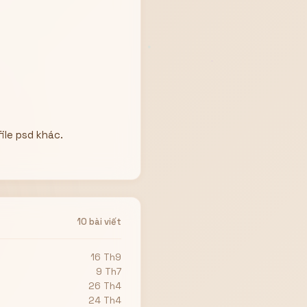
ile psd khác.
10 bài viết
16 Th9
9 Th7
26 Th4
24 Th4