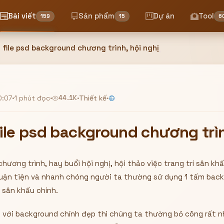
Bài viết
Sản phẩm
Dự án
Tool
159
15
6
file psd background chương trình, hội nghị
0:07
·
1 phút đọc
·
44.1K
·
Thiết kế
·
ile psd background chương trìn
chương trình, hay buổi hội nghị, hội thảo việc trang trí sân k
huận tiện và nhanh chóng người ta thường sử dụng 1 tấm bac
 sân khấu chính.
u với background chính đẹp thì chúng ta thường bỏ công rất nh