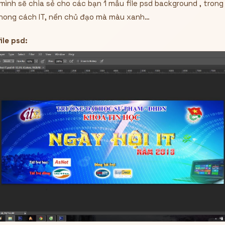
ình sẽ chia sẻ cho các bạn 1 mẫu file psd background , trong 
hong cách IT, nền chủ đạo mà màu xanh…
ile psd: