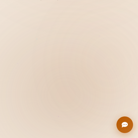
Hiển thị
Nhớ tài khoản
Quên mật khẩu ?
Đăng nhập
Bạn không có tài khoản?
Đăng ký