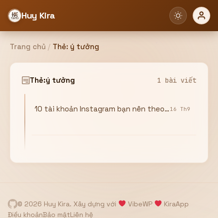
Huy Kira
Trang chủ
/
Thẻ:
ý tưởng
Đăng nhập
Đăng ký
Thẻ:
ý tưởng
1 bài viết
10 tài khoản Instagram bạn nên theo dõi để lấy ý tưởng thiết kế
Bạn cần đăng nhập để sử dụng Website!
16 Th9
Hoặc
ZALO ADMIN
Nhắn Zalo
Email/Tên đăng nhập
0358949680
© 2026 Huy Kira. Xây dựng với
VibeWP
KiraApp
Mật khẩu
Điều khoản
Bảo mật
Liên hệ