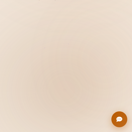
Hiển thị
Nhớ tài khoản
Quên mật khẩu ?
Đăng nhập
Bạn không có tài khoản?
Đăng ký