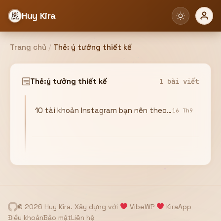
Huy Kira
Trang chủ
/
Thẻ:
ý tưởng thiết kế
Đăng nhập
Đăng ký
Thẻ:
ý tưởng thiết kế
1 bài viết
10 tài khoản Instagram bạn nên theo dõi để lấy ý tưởng thiết kế
Bạn cần đăng nhập để sử dụng Website!
16 Th9
Hoặc
ZALO ADMIN
Nhắn Zalo
Email/Tên đăng nhập
0358949680
© 2026 Huy Kira. Xây dựng với
VibeWP
KiraApp
Mật khẩu
Điều khoản
Bảo mật
Liên hệ