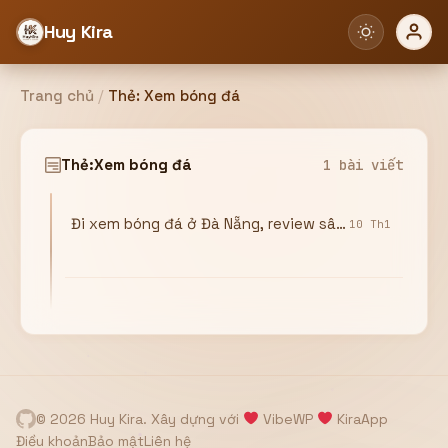
Huy Kira
Trang chủ
/
Thẻ:
Xem bóng đá
Đăng nhập
Đăng ký
Thẻ:
Xem bóng đá
1 bài viết
Đi xem bóng đá ở Đà Nẵng, review sân Hòa Xuân
Bạn cần đăng nhập để sử dụng Website!
10 Th1
Hoặc
ZALO ADMIN
Nhắn Zalo
Email/Tên đăng nhập
0358949680
© 2026 Huy Kira. Xây dựng với
VibeWP
KiraApp
Mật khẩu
Điều khoản
Bảo mật
Liên hệ