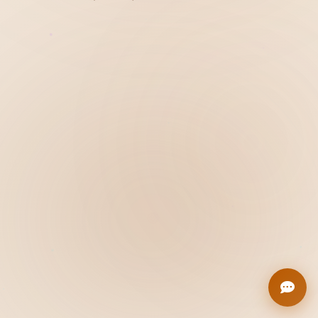
Hiển thị
Nhớ tài khoản
Quên mật khẩu ?
Đăng nhập
Bạn không có tài khoản?
Đăng ký