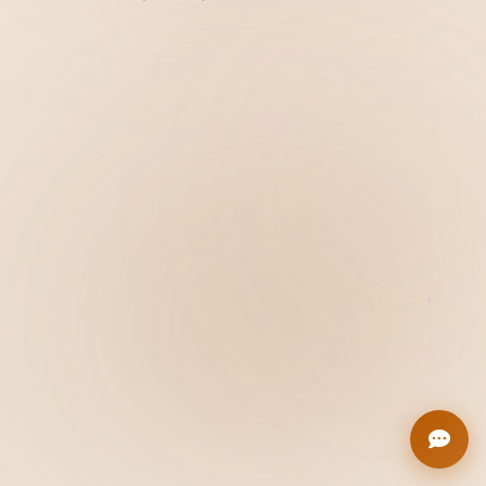
Hiển thị
Nhớ tài khoản
Quên mật khẩu ?
Đăng nhập
Bạn không có tài khoản?
Đăng ký