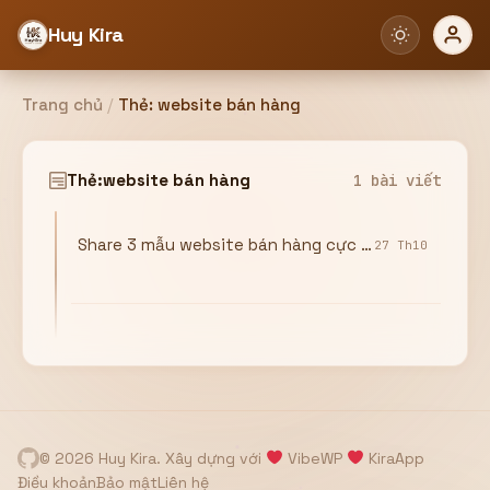
Huy Kira
Trang chủ
/
Thẻ:
website bán hàng
Đăng nhập
Đăng ký
Thẻ:
website bán hàng
1 bài viết
Share 3 mẫu website bán hàng cực đẹp (Template HTML)
Bạn cần đăng nhập để sử dụng Website!
27 Th10
Hoặc
ZALO ADMIN
Nhắn Zalo
Email/Tên đăng nhập
0358949680
© 2026 Huy Kira. Xây dựng với
VibeWP
KiraApp
Mật khẩu
Điều khoản
Bảo mật
Liên hệ