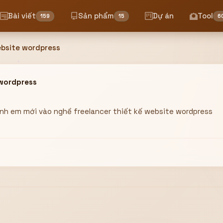
Bài viết
Sản phẩm
Dự án
Tool
159
15
6
ebsite wordpress
 wordpress
 anh em mới vào nghề freelancer thiết kế website wordpress