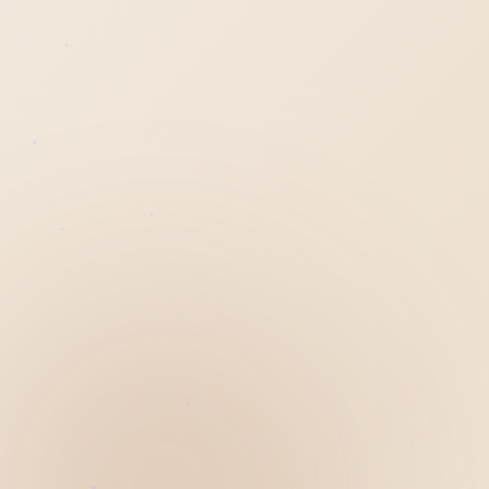
Hiển thị
Nhớ tài khoản
Quên mật khẩu ?
Đăng nhập
Bạn không có tài khoản?
Đăng ký