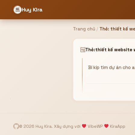
Huy Kira
Trang chủ
/
Thẻ:
thiết kế w
Đăng nhập
Đăng ký
Thẻ:
thiết kế website
Bí kíp tìm dự án cho
Bạn cần đăng nhập để sử dụng Website!
Hoặc
ZALO ADMIN
Nhắn Zalo
Email/Tên đăng nhập
0358949680
© 2026 Huy Kira. Xây dựng với
VibeWP
KiraApp
Mật khẩu