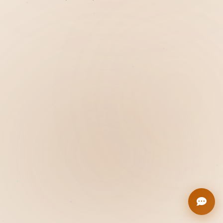
Hiển thị
Nhớ tài khoản
Quên mật khẩu ?
Đăng nhập
Bạn không có tài khoản?
Đăng ký