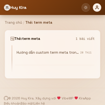
Huy Kira
Trang chủ
/
Thẻ:
term meta
Đăng nhập
Đăng ký
Thẻ:
term meta
1 bài viết
Hướng dẫn custom term meta trong wordpress
Bạn cần đăng nhập để sử dụng Website!
28 Th11
Hoặc
ZALO ADMIN
Nhắn Zalo
Email/Tên đăng nhập
0358949680
© 2026 Huy Kira. Xây dựng với
VibeWP
KiraApp
Mật khẩu
Điều khoản
Bảo mật
Liên hệ