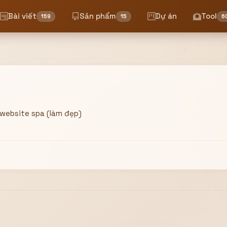
Bài viết
Sản phẩm
Dự án
Tool
159
15
6
website spa (làm đẹp)