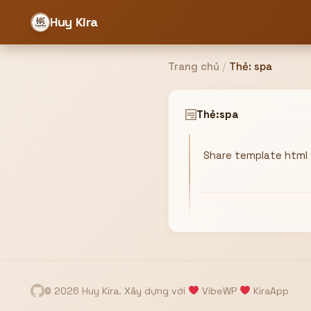
Huy Kira
Trang chủ
/
Thẻ:
spa
Đăng nhập
Đăng ký
Thẻ:
spa
Share template html 
Bạn cần đăng nhập để sử dụng Website!
Hoặc
ZALO ADMIN
Nhắn Zalo
Email/Tên đăng nhập
0358949680
© 2026 Huy Kira. Xây dựng với
VibeWP
KiraApp
Mật khẩu