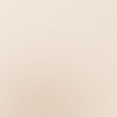
Hiển thị
Nhớ tài khoản
Quên mật khẩu ?
Đăng nhập
Bạn không có tài khoản?
Đăng ký