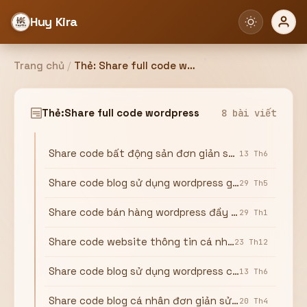
Huy Kira
Trang chủ
/
Thẻ:
Share full code wordpress
Đăng nhập
Đăng ký
Thẻ:
Share full code wordpress
8 bài viết
Share code bất động sản đơn giản sử dụng wordpress
Bạn cần đăng nhập để sử dụng Website!
13 Th6
Share code blog sử dụng wordpress giống dear.vn
29 Th5
Share code bán hàng wordpress đầy đủ chức năng
29 Th1
Hoặc
Share code website thông tin cá nhân sử dụng wordpress
23 Th12
ZALO ADMIN
Nhắn Zalo
Email/Tên đăng nhập
0358949680
Share code blog sử dụng wordpress cực đẹp
13 Th6
Mật khẩu
Share code blog cá nhân đơn giản sử dụng wordpress
20 Th4