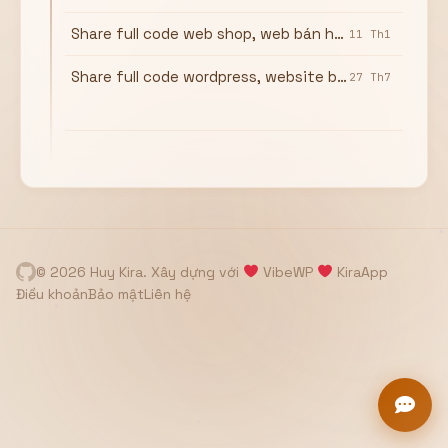
Hiển thị
Share full code web shop, web bán hàng sử dụng wordpress
11 Th1
Nhớ tài khoản
Quên mật khẩu ?
Share full code wordpress, website bán mật ong
27 Th7
Đăng nhập
Bạn không có tài khoản?
Đăng ký
© 2026 Huy Kira. Xây dựng với
VibeWP
KiraApp
Điều khoản
Bảo mật
Liên hệ