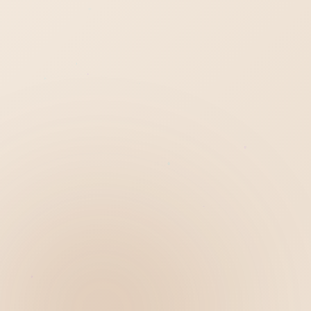
Hiển thị
Nhớ tài khoản
Quên mật khẩu ?
Đăng nhập
Bạn không có tài khoản?
Đăng ký