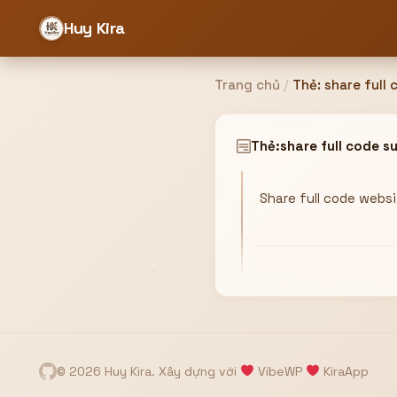
Huy Kira
Trang chủ
/
Thẻ:
share full 
Đăng nhập
Đăng ký
Thẻ:
share full code s
Share full code webs
Bạn cần đăng nhập để sử dụng Website!
Hoặc
ZALO ADMIN
Nhắn Zalo
Email/Tên đăng nhập
0358949680
© 2026 Huy Kira. Xây dựng với
VibeWP
KiraApp
Mật khẩu