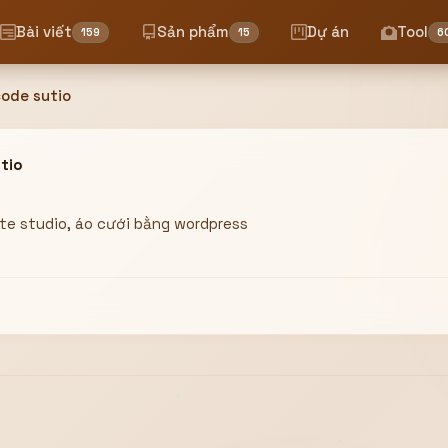
Bài viết
Sản phẩm
Dự án
Tool
159
15
6
code sutio
utio
ite studio, áo cưới bằng wordpress