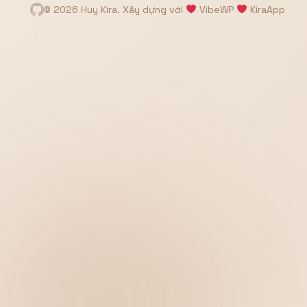
© 2026 Huy Kira. Xây dựng với
VibeWP
KiraApp
Hiển thị
Nhớ tài khoản
Quên mật khẩu ?
Đăng nhập
Bạn không có tài khoản?
Đăng ký