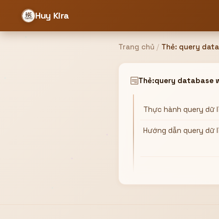
Huy Kira
Trang chủ
/
Thẻ:
query dat
Đăng nhập
Đăng ký
Thẻ:
query database 
Thực hành query dữ 
Bạn cần đăng nhập để sử dụng Website!
Hướng dẫn query dữ l
Hoặc
ZALO ADMIN
Nhắn Zalo
Email/Tên đăng nhập
0358949680
Mật khẩu