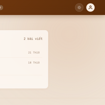
0
2 bài viết
21 Th10
18 Th10