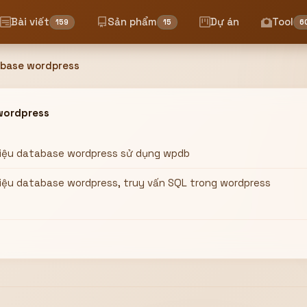
Bài viết
Sản phẩm
Dự án
Tool
159
15
6
abase wordpress
wordpress
liệu database wordpress sử dụng wpdb
iệu database wordpress, truy vấn SQL trong wordpress