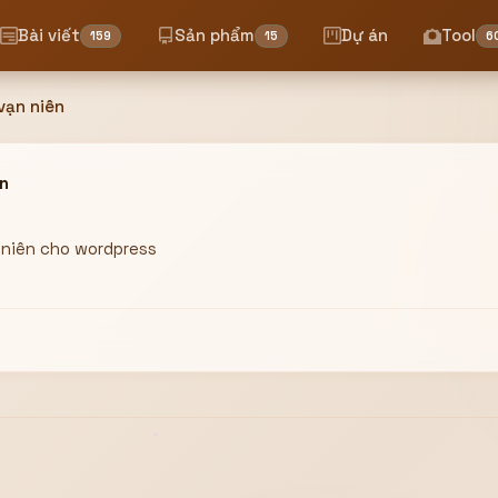
Bài viết
Sản phẩm
Dự án
Tool
159
15
6
 vạn niên
ên
n niên cho wordpress