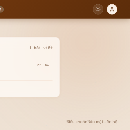
0
1 bài viết
27 Th6
Điều khoản
Bảo mật
Liên hệ