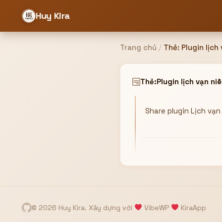
Huy Kira
Trang chủ
/
Thẻ:
Plugin lịch
Đăng nhập
Đăng ký
Thẻ:
Plugin lịch vạn ni
Share plugin Lịch vạ
Bạn cần đăng nhập để sử dụng Website!
Hoặc
ZALO ADMIN
Nhắn Zalo
Email/Tên đăng nhập
0358949680
© 2026 Huy Kira. Xây dựng với
VibeWP
KiraApp
Mật khẩu