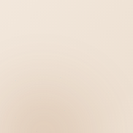
Hiển thị
Nhớ tài khoản
Quên mật khẩu ?
Đăng nhập
Bạn không có tài khoản?
Đăng ký