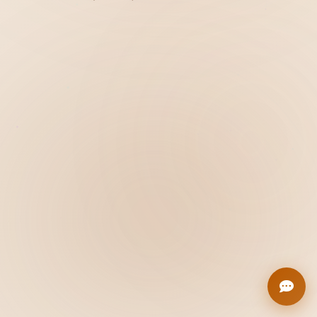
Hiển thị
Nhớ tài khoản
Quên mật khẩu ?
Đăng nhập
Bạn không có tài khoản?
Đăng ký