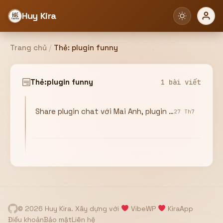
Huy Kira
Trang chủ
/
Thẻ:
plugin funny
Đăng nhập
Đăng ký
Thẻ:
plugin funny
1 bài viết
Share plugin chat với Mai Anh, plugin funny chatbot
Bạn cần đăng nhập để sử dụng Website!
27 Th7
Hoặc
ZALO ADMIN
Nhắn Zalo
Email/Tên đăng nhập
0358949680
© 2026 Huy Kira. Xây dựng với
VibeWP
KiraApp
Mật khẩu
Điều khoản
Bảo mật
Liên hệ