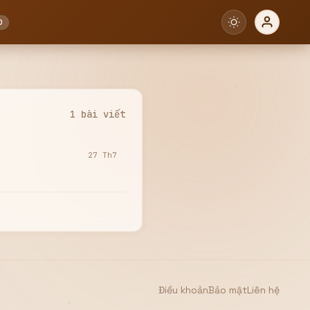
0
1 bài viết
27 Th7
Điều khoản
Bảo mật
Liên hệ