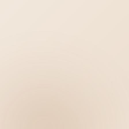
Hiển thị
Nhớ tài khoản
Quên mật khẩu ?
Đăng nhập
Bạn không có tài khoản?
Đăng ký