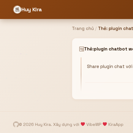
Huy Kira
Trang chủ
/
Thẻ:
plugin cha
Đăng nhập
Đăng ký
Thẻ:
plugin chatbot w
Share plugin chat vớ
Bạn cần đăng nhập để sử dụng Website!
Hoặc
ZALO ADMIN
Nhắn Zalo
Email/Tên đăng nhập
0358949680
© 2026 Huy Kira. Xây dựng với
VibeWP
KiraApp
Mật khẩu