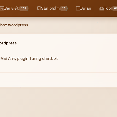
Bài viết
Sản phẩm
Dự án
Tool
159
15
6
tbot wordpress
ordpress
i Mai Anh, plugin funny chatbot