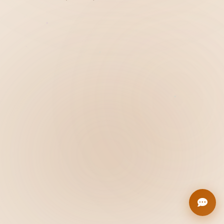
Hiển thị
Nhớ tài khoản
Quên mật khẩu ?
Đăng nhập
Bạn không có tài khoản?
Đăng ký