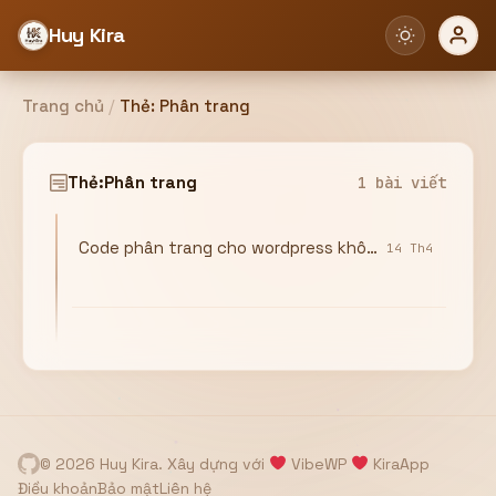
Huy Kira
Trang chủ
/
Thẻ:
Phân trang
Đăng nhập
Đăng ký
Thẻ:
Phân trang
1 bài viết
Code phân trang cho wordpress không cần plugin
Bạn cần đăng nhập để sử dụng Website!
14 Th4
Hoặc
ZALO ADMIN
Nhắn Zalo
Email/Tên đăng nhập
0358949680
© 2026 Huy Kira. Xây dựng với
VibeWP
KiraApp
Mật khẩu
Điều khoản
Bảo mật
Liên hệ