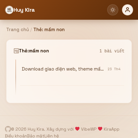
Huy Kira
Trang chủ
/
Thẻ:
mầm non
Đăng nhập
Đăng ký
Thẻ:
mầm non
1 bài viết
Download giao diện web, theme mầm non
Bạn cần đăng nhập để sử dụng Website!
23 Th4
Hoặc
ZALO ADMIN
Nhắn Zalo
Email/Tên đăng nhập
0358949680
© 2026 Huy Kira. Xây dựng với
VibeWP
KiraApp
Mật khẩu
Điều khoản
Bảo mật
Liên hệ