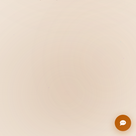
Hiển thị
Nhớ tài khoản
Quên mật khẩu ?
Đăng nhập
Bạn không có tài khoản?
Đăng ký