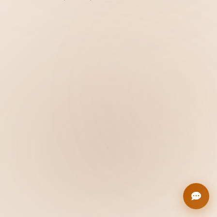
Hiển thị
Nhớ tài khoản
Quên mật khẩu ?
Đăng nhập
Bạn không có tài khoản?
Đăng ký