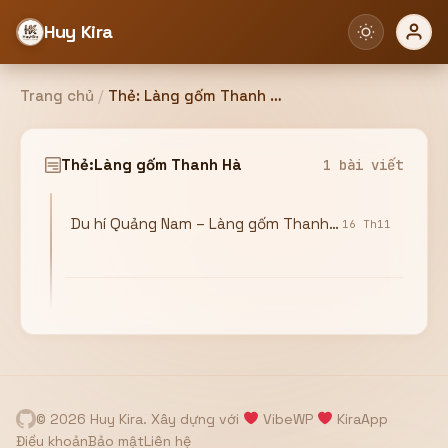
Huy Kira
Trang chủ
/
Thẻ:
Làng gốm Thanh Hà
Đăng nhập
Đăng ký
Thẻ:
Làng gốm Thanh Hà
1 bài viết
Du hí Quảng Nam – Làng gốm Thanh Hà, công viên đất nung
Bạn cần đăng nhập để sử dụng Website!
16 Th11
Hoặc
ZALO ADMIN
Nhắn Zalo
Email/Tên đăng nhập
0358949680
© 2026 Huy Kira. Xây dựng với
VibeWP
KiraApp
Mật khẩu
Điều khoản
Bảo mật
Liên hệ