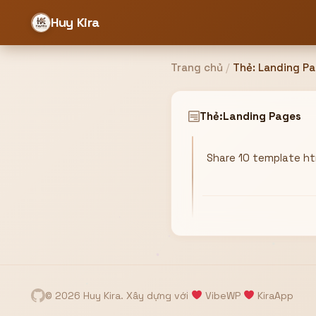
Huy Kira
Trang chủ
/
Thẻ:
Landing P
Đăng nhập
Đăng ký
Thẻ:
Landing Pages
Share 10 template ht
Bạn cần đăng nhập để sử dụng Website!
Hoặc
ZALO ADMIN
Nhắn Zalo
Email/Tên đăng nhập
0358949680
© 2026 Huy Kira. Xây dựng với
VibeWP
KiraApp
Mật khẩu