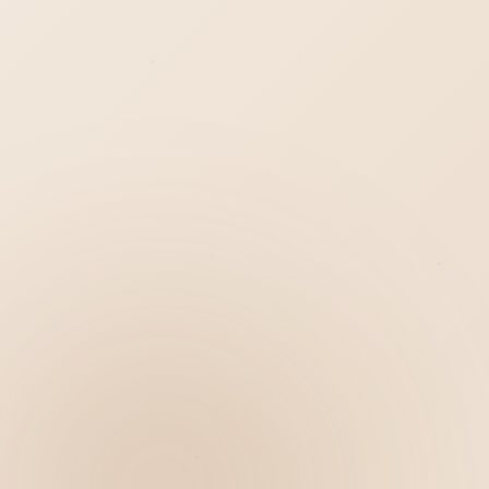
Hiển thị
Nhớ tài khoản
Quên mật khẩu ?
Đăng nhập
Bạn không có tài khoản?
Đăng ký