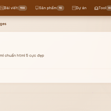
Bài viết
Sản phẩm
Dự án
Tool
159
15
6
ages
ml chuẩn html 5 cực đẹp