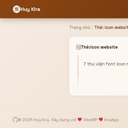
Huy Kira
Trang chủ
/
Thẻ:
icon websi
Đăng nhập
Đăng ký
Thẻ:
icon website
7 thư viện font icon
Bạn cần đăng nhập để sử dụng Website!
Hoặc
ZALO ADMIN
Nhắn Zalo
Email/Tên đăng nhập
0358949680
© 2026 Huy Kira. Xây dựng với
VibeWP
KiraApp
Mật khẩu