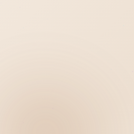
Hiển thị
Nhớ tài khoản
Quên mật khẩu ?
Đăng nhập
Bạn không có tài khoản?
Đăng ký