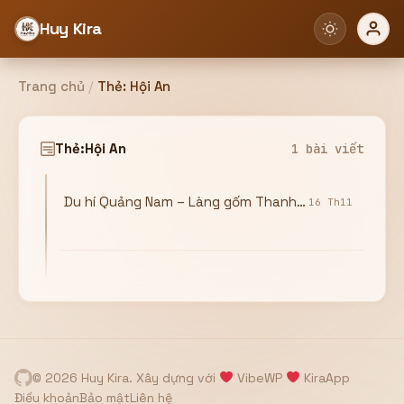
Huy Kira
Trang chủ
/
Thẻ:
Hội An
Đăng nhập
Đăng ký
Thẻ:
Hội An
1 bài viết
Du hí Quảng Nam – Làng gốm Thanh Hà, công viên đất nung
Bạn cần đăng nhập để sử dụng Website!
16 Th11
Hoặc
ZALO ADMIN
Nhắn Zalo
Email/Tên đăng nhập
0358949680
© 2026 Huy Kira. Xây dựng với
VibeWP
KiraApp
Mật khẩu
Điều khoản
Bảo mật
Liên hệ