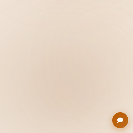
Hiển thị
Nhớ tài khoản
Quên mật khẩu ?
Đăng nhập
Bạn không có tài khoản?
Đăng ký