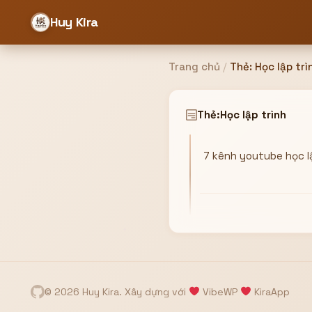
Huy Kira
Trang chủ
/
Thẻ:
Học lập trì
Đăng nhập
Đăng ký
Thẻ:
Học lập trình
7 kênh youtube học l
Bạn cần đăng nhập để sử dụng Website!
Hoặc
ZALO ADMIN
Nhắn Zalo
Email/Tên đăng nhập
0358949680
© 2026 Huy Kira. Xây dựng với
VibeWP
KiraApp
Mật khẩu