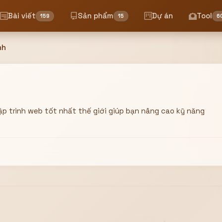
Bài viết
Sản phẩm
Dự án
Tool
159
15
6
nh
ập trình web tốt nhất thế giới giúp bạn nâng cao kỹ năng