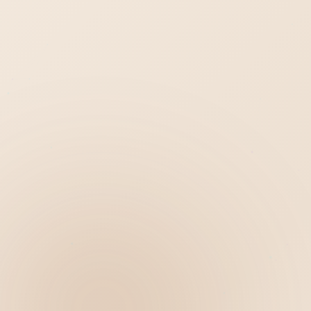
Hiển thị
Nhớ tài khoản
Quên mật khẩu ?
Đăng nhập
Bạn không có tài khoản?
Đăng ký