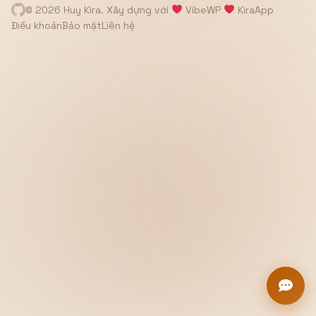
© 2026 Huy Kira. Xây dựng với
VibeWP
KiraApp
Hiển thị
Điều khoản
Bảo mật
Liên hệ
Nhớ tài khoản
Quên mật khẩu ?
Đăng nhập
Bạn không có tài khoản?
Đăng ký