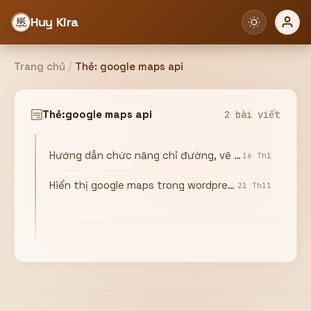
Huy Kira
Trang chủ
/
Thẻ:
google maps api
Đăng nhập
Đăng ký
Thẻ:
google maps api
2 bài viết
Hướng dẫn chức năng chỉ đường, vẽ đường tròn, get vị trí hiện tại trong google maps API
Bạn cần đăng nhập để sử dụng Website!
16 Th1
Hiển thị google maps trong wordpress bằng Google maps API
21 Th11
Hoặc
ZALO ADMIN
Nhắn Zalo
Email/Tên đăng nhập
0358949680
Mật khẩu