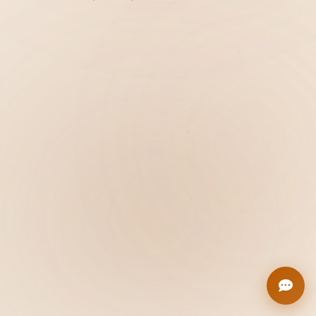
Hiển thị
Nhớ tài khoản
Quên mật khẩu ?
Đăng nhập
Bạn không có tài khoản?
Đăng ký