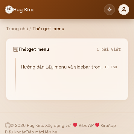
Huy Kira
Trang chủ
/
Thẻ:
get menu
Đăng nhập
Đăng ký
Thẻ:
get menu
1 bài viết
Hướng dẫn Lấy menu và sidebar trong wordpress
Bạn cần đăng nhập để sử dụng Website!
10 Th8
Hoặc
ZALO ADMIN
Nhắn Zalo
Email/Tên đăng nhập
0358949680
© 2026 Huy Kira. Xây dựng với
VibeWP
KiraApp
Mật khẩu
Điều khoản
Bảo mật
Liên hệ