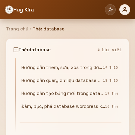
Huy Kira
Trang chủ
/
Thẻ:
database
Đăng nhập
Đăng ký
Thẻ:
database
4 bài viết
Hướng dẫn thêm, sửa, xóa trong dữ liệu database wordpress
Bạn cần đăng nhập để sử dụng Website!
19 Th10
Hướng dẫn query dữ liệu database wordpress, truy vấn SQL trong wordpress
18 Th10
Hướng dẫn tạo bảng mới trong database wordpress
19 Th4
Hoặc
Đâm, đục, phá database wordpress xem có gì vui ?
16 Th4
ZALO ADMIN
Nhắn Zalo
Email/Tên đăng nhập
0358949680
Mật khẩu