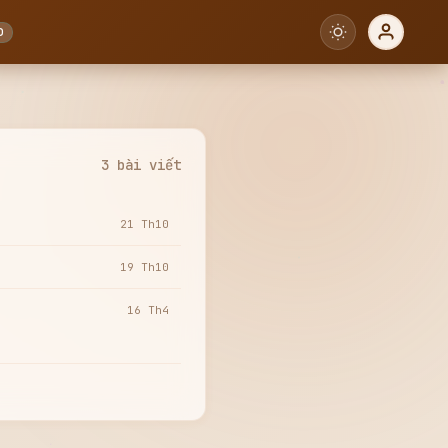
0
3 bài viết
21 Th10
19 Th10
16 Th4