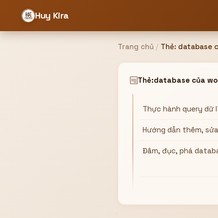
Huy Kira
Trang chủ
/
Thẻ:
database 
Đăng nhập
Đăng ký
Thẻ:
database của wo
Thực hành query dữ 
Bạn cần đăng nhập để sử dụng Website!
Hướng dẫn thêm, sửa,
Đâm, đục, phá databa
Hoặc
ZALO ADMIN
Nhắn Zalo
Email/Tên đăng nhập
0358949680
Mật khẩu