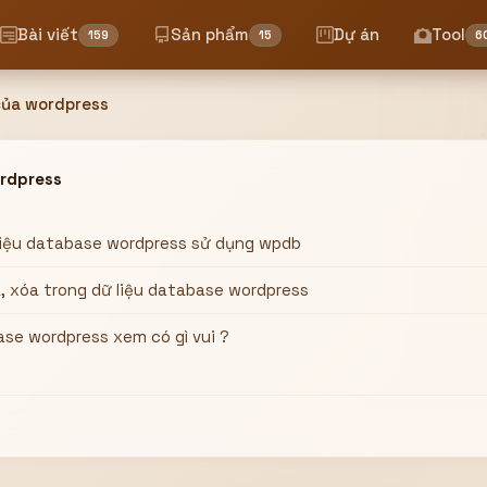
Bài viết
Sản phẩm
Dự án
Tool
159
15
6
của wordpress
rdpress
liệu database wordpress sử dụng wpdb
 xóa trong dữ liệu database wordpress
se wordpress xem có gì vui ?