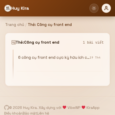
Huy Kira
Trang chủ
/
Thẻ:
Công cụ front end
Đăng nhập
Đăng ký
Thẻ:
Công cụ front end
1 bài viết
6 công cụ front end cực kỳ hữu ích các bạn nên dùng
Bạn cần đăng nhập để sử dụng Website!
19 Th4
Hoặc
ZALO ADMIN
Nhắn Zalo
Email/Tên đăng nhập
0358949680
© 2026 Huy Kira. Xây dựng với
VibeWP
KiraApp
Mật khẩu
Điều khoản
Bảo mật
Liên hệ