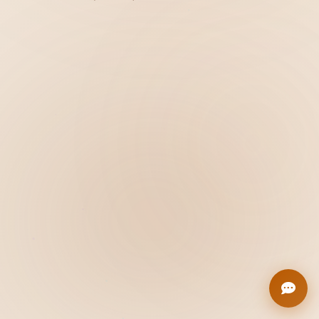
Hiển thị
Nhớ tài khoản
Quên mật khẩu ?
Đăng nhập
Bạn không có tài khoản?
Đăng ký