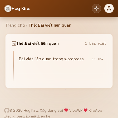
Huy Kira
Trang chủ
/
Thẻ:
Bài viết liên quan
Đăng nhập
Đăng ký
Thẻ:
Bài viết liên quan
1 bài viết
Bài viết liên quan trong wordpress
Bạn cần đăng nhập để sử dụng Website!
13 Th4
Hoặc
ZALO ADMIN
Nhắn Zalo
Email/Tên đăng nhập
0358949680
© 2026 Huy Kira. Xây dựng với
VibeWP
KiraApp
Mật khẩu
Điều khoản
Bảo mật
Liên hệ