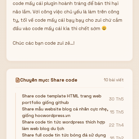
code mấy cái plugin hoành tráng để bán thì hại
não lắm. Với công việc chủ yếu là làm trên công
ty, tối về code mấy cái bạy bạy cho zui chứ cắm
đầu vào code mấy cái kia thì chết sớm
Chúc các bạn code zui zẻ…!
Chuyên mục: Share code
10 bài viết
Share code template HTML trang web
30 Th5
portfolio giống github
Share mẫu website blog cá nhân cực nhẹ,
15 Th5
giống hocwordpress.vn
Share code tin tức wordpress thích hợp
22 Th4
làm web blog du lịch
Share full code tin tức bóng đá sử dụng
16 Th2