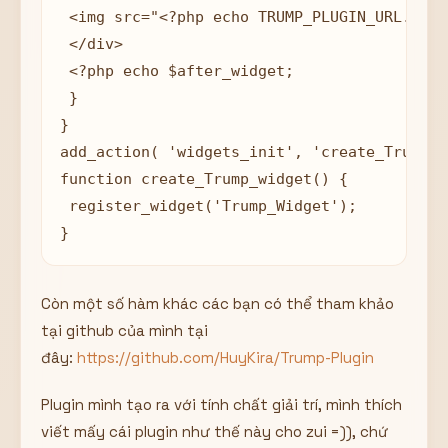
 <img src="<?php echo TRUMP_PLUGIN_URL.'tru
 </div>

 <?php echo $after_widget;

 }

}

add_action( 'widgets_init', 'create_Trump_w
function create_Trump_widget() {

 register_widget('Trump_Widget');

}
Còn một số hàm khác các bạn có thể tham khảo
tại github của mình tại
đây:
https://github.com/HuyKira/Trump-Plugin
Plugin mình tạo ra với tính chất giải trí, mình thích
viết mấy cái plugin như thế này cho zui =)), chứ