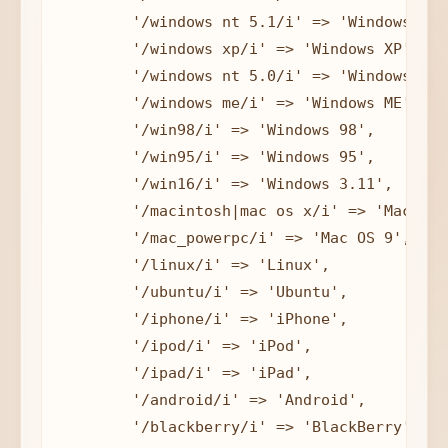
        '/windows nt 5.1/i' => 'Windows XP',
        '/windows xp/i' => 'Windows XP',

        '/windows nt 5.0/i' => 'Windows 2000
        '/windows me/i' => 'Windows ME',

        '/win98/i' => 'Windows 98',

        '/win95/i' => 'Windows 95',

        '/win16/i' => 'Windows 3.11',

        '/macintosh|mac os x/i' => 'Mac OS X
        '/mac_powerpc/i' => 'Mac OS 9',

        '/linux/i' => 'Linux',

        '/ubuntu/i' => 'Ubuntu',

        '/iphone/i' => 'iPhone',

        '/ipod/i' => 'iPod',

        '/ipad/i' => 'iPad',

        '/android/i' => 'Android',

        '/blackberry/i' => 'BlackBerry',
