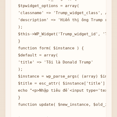
 $tpwidget_options = array(

 'classname' => 'Trump_widget_class', //ID 
 'description' => 'Hiển thị ông Trump ra ngo
 );

 $this->WP_Widget('Trump_widget_id', 'Trump
 }

 function form( $instance ) {

 $default = array(

 'title' => 'Tôi là Donald Trump'

 );

 $instance = wp_parse_args( (array) $instan
 $title = esc_attr( $instance['title'] );

 echo "<p>Nhập tiêu đề <input type='text' c
 }

 function update( $new_instance, $old_insta