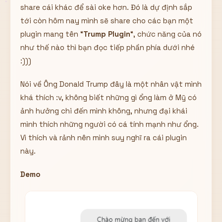
share cái khác để sài oke hơn. Đó là dự định sắp
Hiển thị
tới còn hôm nay mình sẽ share cho các bạn một
Nhớ tài khoản
Quên mật khẩu ?
plugin mang tên “
Trump Plugin
“, chức năng của nó
Đăng nhập
như thế nào thì bạn đọc tiếp phần phía dưới nhé
:)))
Bạn không có tài khoản?
Đăng ký
Nói về Ông Donald Trump đây là một nhân vật mình
khá thích :v, không biết những gì ổng làm ở Mỹ có
ảnh hưởng chi đến mình không, nhưng đại khái
mình thích những người có cá tính mạnh như ổng.
Vì thích và rảnh nên mình suy nghĩ ra cái plugin
này.
Demo