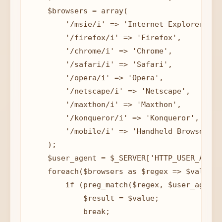
    $browsers = array(

        '/msie/i' => 'Internet Explorer',

        '/firefox/i' => 'Firefox',

        '/chrome/i' => 'Chrome',

        '/safari/i' => 'Safari',

        '/opera/i' => 'Opera',

        '/netscape/i' => 'Netscape',

        '/maxthon/i' => 'Maxthon',

        '/konqueror/i' => 'Konqueror',

        '/mobile/i' => 'Handheld Browser'

    );

    $user_agent = $_SERVER['HTTP_USER_AGENT'
    foreach($browsers as $regex => $value) {
        if (preg_match($regex, $user_agent))
            $result = $value;

            break;
