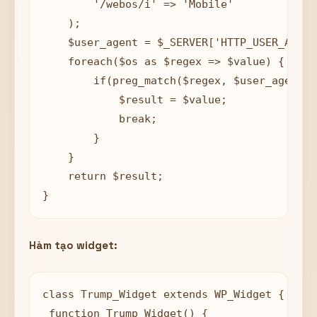
        '/webos/i' => 'Mobile'

    );

    $user_agent = $_SERVER['HTTP_USER_AGENT'
    foreach($os as $regex => $value) {

        if(preg_match($regex, $user_agent)) 
            $result = $value;

            break;

        }

    }

    return $result;

Hàm tạo widget:
class Trump_Widget extends WP_Widget {

 function Trump_Widget() {
