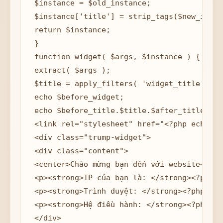
 $instance = $old_instance;

 $instance['title'] = strip_tags($new_insta
 return $instance;

 }

 function widget( $args, $instance ) {

 extract( $args );

 $title = apply_filters( 'widget_title', $i
 echo $before_widget;

 echo $before_title.$title.$after_title; ?>

 <link rel="stylesheet" href="<?php echo TR
 <div class="trump-widget">

 <div class="content">

 <center>Chào mừng bạn đến với website</cent
 <p><strong>IP của bạn là: </strong><?php e
 <p><strong>Trình duyệt: </strong><?php ech
 <p><strong>Hệ điều hành: </strong><?php ec
 </div>
