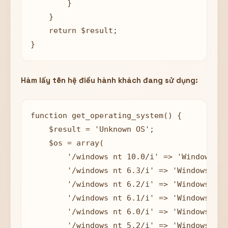
        }

    }

    return $result;

Hàm lấy tên hệ điều hành khách đang sử dụng:
function get_operating_system() {

    $result = 'Unknown OS';

    $os = array(

        '/windows nt 10.0/i' => 'Windows 10'
        '/windows nt 6.3/i' => 'Windows 8.1'
        '/windows nt 6.2/i' => 'Windows 8',

        '/windows nt 6.1/i' => 'Windows 7',

        '/windows nt 6.0/i' => 'Windows Vist
        '/windows nt 5.2/i' => 'Windows Ser