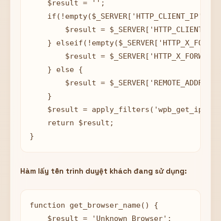
    $result = '';

    if(!empty($_SERVER['HTTP_CLIENT_IP'])) {
        $result = $_SERVER['HTTP_CLIENT_IP']
    } elseif(!empty($_SERVER['HTTP_X_FORWAR
        $result = $_SERVER['HTTP_X_FORWARDE
    } else {

        $result = $_SERVER['REMOTE_ADDR'];

    }

    $result = apply_filters('wpb_get_ip', $
    return $result;

Hàm lấy tên trình duyệt khách đang sử dụng:
function get_browser_name() {

    $result = 'Unknown Browser';
