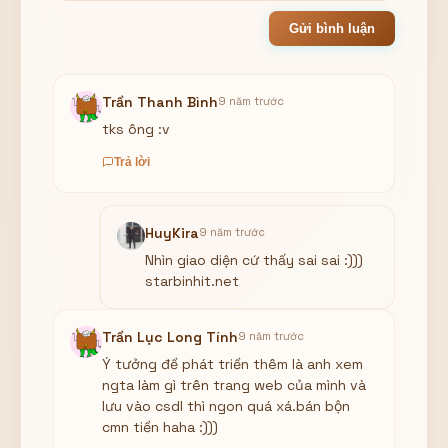
Gửi bình luận
Trần Thanh Bình
9 năm trước
tks ông :v
Trả lời
HuyKira
9 năm trước
Nhìn giao diện cứ thấy sai sai :)))
starbinhit.net
Trần Lục Long Tính
9 năm trước
Ý tưởng đề phát triền thêm là anh xem
ngta làm gì trên trang web của mình và
lưu vào csdl thì ngon quá xá.bán bộn
cmn tiền haha :)))