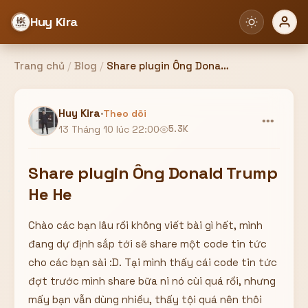
Huy Kira
Trang chủ
/
Blog
/
Share plugin Ông Donald Trump He He
Đăng nhập
Đăng ký
Huy Kira
·
Theo dõi
•••
13 Tháng 10 lúc 22:00
5.3K
Bạn cần đăng nhập để sử dụng Website!
Share plugin Ông Donald Trump
He He
Chào các bạn lâu rồi không viết bài gì hết, mình
Hoặc
đang dự định sắp tới sẽ share một code tin tức
ZALO ADMIN
Nhắn Zalo
Email/Tên đăng nhập
cho các bạn sài :D. Tại mình thấy cái code tin tức
0358949680
đợt trước mình share bữa ni nó cùi quá rồi, nhưng
mấy bạn vẫn dùng nhiều, thấy tội quá nên thôi
Mật khẩu