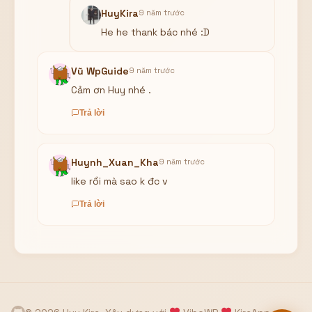
HuyKira
9 năm trước
He he thank bác nhé :D
Vũ WpGuide
9 năm trước
Cảm ơn Huy nhé .
Trả lời
Huynh_Xuan_Kha
9 năm trước
like rồi mà sao k đc v
Trả lời