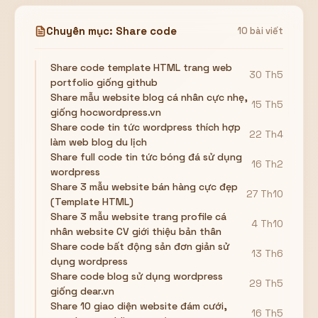
Chuyên mục: Share code
10 bài viết
Share code template HTML trang web
30 Th5
portfolio giống github
Share mẫu website blog cá nhân cực nhẹ,
15 Th5
giống hocwordpress.vn
Share code tin tức wordpress thích hợp
22 Th4
làm web blog du lịch
Share full code tin tức bóng đá sử dụng
16 Th2
wordpress
Share 3 mẫu website bán hàng cực đẹp
27 Th10
(Template HTML)
Share 3 mẫu website trang profile cá
4 Th10
nhân website CV giới thiệu bản thân
Share code bất động sản đơn giản sử
13 Th6
dụng wordpress
Share code blog sử dụng wordpress
29 Th5
giống dear.vn
Share 10 giao diện website đám cưới,
16 Th5