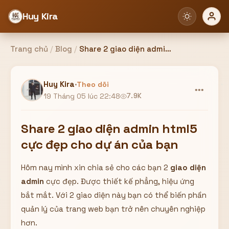
Huy Kira
Trang chủ
/
Blog
/
Share 2 giao diện admin html5 cực đẹp cho dự án của bạn
Đăng nhập
Đăng ký
Huy Kira
·
Theo dõi
•••
19 Tháng 05 lúc 22:48
7.9K
Bạn cần đăng nhập để sử dụng Website!
Share 2 giao diện admin html5
cực đẹp cho dự án của bạn
Hôm nay mình xin chia sẻ cho các bạn 2
giao diện
Hoặc
admin
cực đẹp. Được thiết kế phẳng, hiệu ứng
ZALO ADMIN
Nhắn Zalo
Email/Tên đăng nhập
bắt mắt. Với 2 giao diện này bạn có thể biến phần
0358949680
quản lý của trang web bạn trở nên chuyên nghiệp
hơn.
Mật khẩu