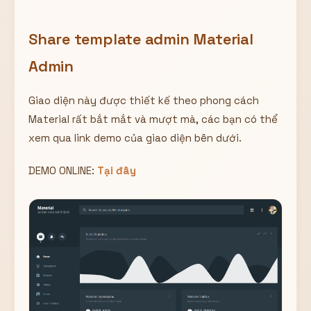
Hiển thị
Share template admin Material
Nhớ tài khoản
Quên mật khẩu ?
Admin
Đăng nhập
Giao diện này được thiết kế theo phong cách
Bạn không có tài khoản?
Đăng ký
Material rất bắt mắt và mượt mà, các bạn có thể
xem qua link demo của giao diện bên dưới.
DEMO ONLINE:
Tại đây