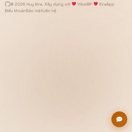
© 2026 Huy Kira. Xây dựng với
VibeWP
KiraApp
Hiển thị
Điều khoản
Bảo mật
Liên hệ
Nhớ tài khoản
Quên mật khẩu ?
Đăng nhập
Bạn không có tài khoản?
Đăng ký