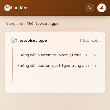
Huy Kira
Trang chủ
/
Thẻ:
toolset type
Đăng nhập
Đăng ký
Thẻ:
toolset type
2 bài viết
Hướng dẫn custom taxonomy trong wordpress sử dụng plugin toolset types
Bạn cần đăng nhập để sử dụng Website!
18 Th4
Hướng dẫn custom post type trong wordpress sử dụng plugin toolset
25 Th2
Hoặc
ZALO ADMIN
Nhắn Zalo
Email/Tên đăng nhập
0358949680
Mật khẩu